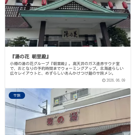
『湯の花 朝里殿』
小樽の湯の花グループ『朝里殿』。高天井のガス遠赤サウナ室
で、おとなりの予約時間までウォーミングアップ。北海道らしい
広々レイアウトと、めずらしいあんかけつけ麺のサ旅メシ。
2026.06.09
サ旅