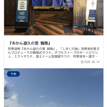
『あかん遊久の里 鶴雅』
阿寒湖畔『あかん遊久の里 鶴雅』。「しきじの娘」笹野美紀恵さ
んプロデュースの鶴雅式サウナ。ダブルストーブのオートロウリ
ュ、ミストサウナ、屋上ドーム型展望サウナ、阿寒湖を一望する
絶景。締めは釧路空港近く「ぶた福」の豚丼。阿寒湖畔２大ホテ
2026.06.14
ルサウナ日帰り旅、2軒目。
サ旅