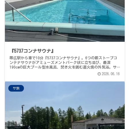
『5737コンナサウナ』
帯広駅から車で10分『5737コンナサウナ』。6つの薪ストーブコ
ンテナサウナがアミューズメントパーク状に立ち並び、最深
190cmの巨大プール型水風呂、焚き火を囲む直火焼の外気浴。サ
ウナ後は帯広で避けて通れないインデアンのカレー。十勝帯広エ
2026.06.16
リア3施設めぐり、2軒目。
サ旅