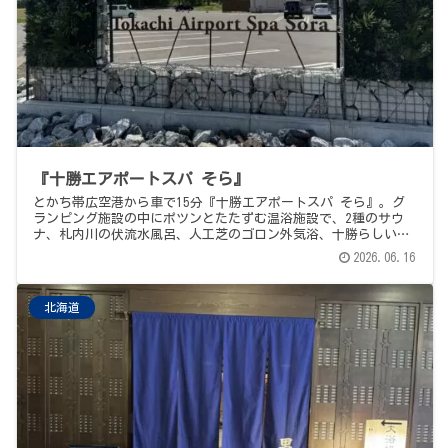
『十勝エアポートスパ そら』
とかち帯広空港から車で15分『十勝エアポートスパ そら』。グ
ランピング施設の中にポツンとたたずむ温浴施設で、2種のサウ
ナ、札内川の伏流水風呂、人工芝のゴロン外気浴、十勝らしいモ
ール温泉。サウナめしはピッツェリアツカのマルゲリータ。十勝
2026.06.16
帯広エリア3施設めぐり、1軒目。
北海道