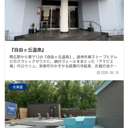
『自由ヶ丘温泉』
帯広駅から車で12分『自由ヶ丘温泉』。遠赤外線ストーブとテレ
ビのクラシックサウナに、絹のヴェールをまとった「アマビエ
様」のロウリュ。飲泉可のかすかな硫黄の冷鉱泉、お庭の池でカ
モが泳ぐモール温泉。〆は念願のランチョ・エルパソでどろぶ
2026.06.16
た。とかち帯広3施設めぐり、フィナーレ。
北海道