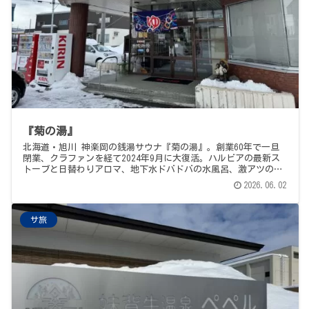
『菊の湯』
北海道・旭川 神楽岡の銭湯サウナ『菊の湯』。創業60年で一旦
閉業、クラファンを経て2024年9月に大復活。ハルビアの最新ス
トーブと日替わりアロマ、地下水ドバドバの水風呂、激アツの熱
湯。腹ごしらえは蜂屋『濃いーの』のスモークサウナラーメン。
2026.06.02
サ旅