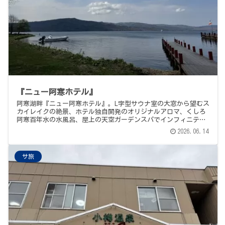
『ニュー阿寒ホテル』
阿寒湖畔『ニュー阿寒ホテル』。L字型サウナ室の大窓から望むス
カイレイクの絶景、ホテル独自開発のオリジナルアロマ、くしろ
阿寒百年水の水風呂、屋上の天空ガーデンスパでインフィニティ
外気浴。釧路空港からレンタカーで、阿寒湖畔２大ホテルサウナ
2026.06.14
日帰り旅、1軒目。
サ旅