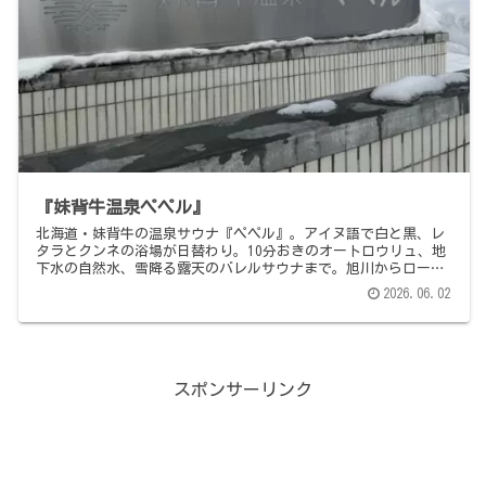
『妹背牛温泉ペペル』
北海道・妹背牛の温泉サウナ『ペペル』。アイヌ語で白と黒、レ
タラとクンネの浴場が日替わり。10分おきのオートロウリュ、地
下水の自然水、雪降る露天のバレルサウナまで。旭川からローカ
ル列車に揺られて、北の小さな町へ。
2026.06.02
スポンサーリンク