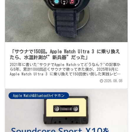
「サウナで150回。Apple Watch Ultra 3 に乗り換え
たら、水温計測が”新兵器”だった」
2021年に書いた"サウナでApple Watchってどうなん？"の記事か
ら5年、累計1000回近くサウナで使ってきた僕が、2025年9月に
Apple Watch Ultra 3 に乗り換えて150回使い倒した実践レビュ
ー。Ultra 3 独自の水温計測機能、6から明確に変わった4つのこ
2026.08.08
と（熱耐性・操作性・駆動時間・見た目）、そして気になる
¥129,800というお値段のリセールバリューまで、正直に。既存の
Apple Watch記事・Bluetoothイヤホン記事とセットでどうぞ。
Apple Watch&Bluetoothイヤホン