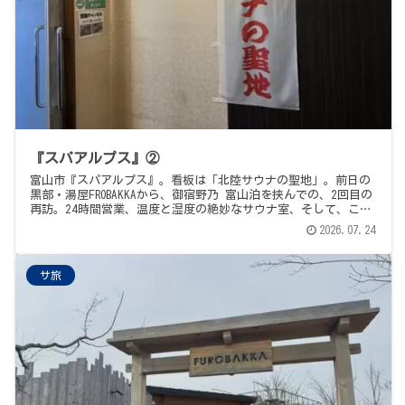
『スパアルプス』②
富山市『スパアルプス』。看板は「北陸サウナの聖地」。前日の
黒部・湯屋FROBAKKAから、御宿野乃 富山泊を挟んでの、2回目の
再訪。24時間営業、温度と湿度の絶妙なサウナ室、そして、この
施設の主役はなんといっても、アルプスの天然水を掛け流した水
2026.07.24
風呂と、その同じ水がそのまま飲める天然水飲み放題。アルプス
食堂の いかの墨作り＋ビールで、富山編の締めくくり。帰りはも
ちろん、小松空港から赤い翼で。
サ旅