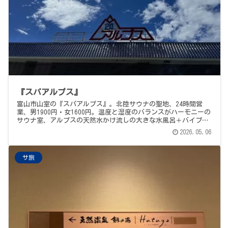
『スパアルプス』
富山市山室の『スパアルプス』。北陸サウナの聖地、24時間営
業、男1900円・女1600円。温度と湿度のバランスがハーモニーの
サウナ室、アルプスの天然水かけ流しの大きな水風呂＋バイブ
ラ、飲んでも美味い天然水、富山名物のアルプス食堂（サスの昆
2026.05.06
布締め・肉野菜鍋）、宿泊もOK。
サ旅