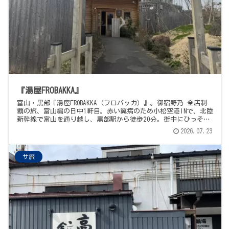
『湯屋FROBAKKA』
富山・黒部『湯屋FROBAKKA（フロバッカ）』。御宿野乃 全店制
覇の旅、富山編の日中1軒目。赤い翼病のため小松空港INで、北陸
新幹線で富山を通り越し、黒部駅から徒歩20分。街中にひっそり
潜む、ちょっとしたサウナテーマパーク。85℃薪ストーブの「や
2026.07.23
まびこサウナ」は砂時計でロウリュ管理・窓からアルプス一望、
75℃「あなぐらサウナ」はコンクリート躯体に黒塗料の暗室で今
まで味わったことのない感覚、そして、土管型を含む深さバリエ
サ旅
豊富な14℃の掛け流し地下水風呂と、日当たり良好のアディロン
ダック外気浴。日曜午後の、快適な、ととのう散歩の記録です。