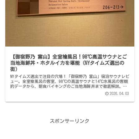
【御宿野乃 富山】全室檜風呂！98℃高温サウナとご
当地海鮮丼・ホタルイカを堪能（NYタイムズ選出の
街）
NYタイムズ選出で注目の穴場！「御宿野乃 富山」宿泊サウナレビ
ュー。全室檜風呂の客室、98℃の高温サウナと14℃水風呂の客観
的データから、朝食バイキングのご当地海鮮丼まで徹底解説。イ
ンバウンド激増前に行くべき極上の富山サウナ旅の全貌をお届け
2026.04.03
します。
スポンサーリンク