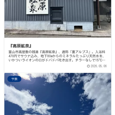
『高原鉱泉』
富山市高屋敷の銭湯『高原鉱泉』、通称「裏アルプス」。入浴料
470円でサウナ込み、地下80mからのミネラルたっぷり天然水を、
いかついライオンの口がドバドバ吐き出す。チラーなしで15℃の
水風呂、アチアチのサ室、ロビーにアイスと駄菓子。サ旅メシは
2026.05.06
富山駅の白えびの天丼。
サ旅