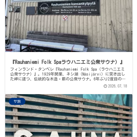
『Rauhaniemi Folk Spaラウハニエミ公衆サウナ）』
フィンランド・タンペレ『Rauhaniemi Folk Spa（ラウハニエミ
公衆サウナ）』。1929年開業、ネシ湖（Näsijärvi）に突き出し
た岬に建つ、伝統的な木造・薪の公衆サウナ。6年ぶり2度目の年
末訪問記。受付は「システムトラブルで先に入っちゃって」と信
2026.07.18
用ベース、更衣室のロッカーには鍵もかからない、この国らしい
たたずまい。大サウナの耳がちぎれるロウリュ、半分くらいのお
客さんが被る「サウナハット改めニット帽」、6年前は完全凍結だ
サ旅
った湖が今回は普通に入れた景色、そして、そう、これが、冬の
フィンランドという1日の記録です。