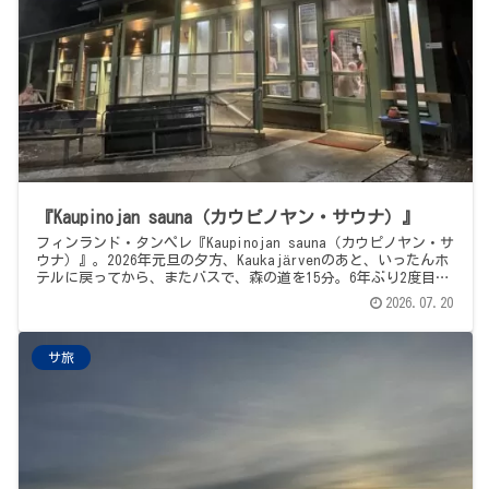
『Kaupinojan sauna（カウピノヤン・サウナ）』
フィンランド・タンペレ『Kaupinojan sauna（カウピノヤン・サ
ウナ）』。2026年元旦の夕方、Kaukajärvenのあと、いったんホ
テルに戻ってから、またバスで、森の道を15分。6年ぶり2度目の
再訪は、あの頃、耳がちぎれるかと思って座れなかった最上段
2026.07.20
に、素直に、腰を下ろせた1回。ネシ湖の凍結を、湖底の攪拌機で
防ぐ独自設計、-10℃なのに湖の方があたたかいという変な感
覚、湖階段の渋滞、そして、共用グリルも満席の中で焼いた、残
サ旅
りのマッカラ。とにかく、人が、多かった1日の、しずかな締めく
くりです。