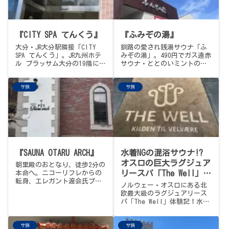
『CITY SPA てんくう』
『ふみぞの湯』
大分・JR大分駅隣接「CITY
釧路の愛され銭湯サウナ「ふ
SPA てんくう」。JR九州ホテ
みぞの湯」。490円でガス遠赤
ル ブラッサム大分の19階にサ
サウナ・ととのいミントの水
ウナ室、20階屋上で別府湾を
風呂・湯けむり露天が楽しめ
見下ろす天空外気浴。もしか
ます。
サ旅
サ旅
して日本一の高所外気浴。3段
15人ほどの対流式サ室、深め
で15℃前後の水風呂、ぬるめ
の炭酸泉につかりながらの絶
景、洗い場は全席ミラブル。
アロマセルフロウリュ・キュ
ーゲル・アウフグースの曜日
イベントも豊富。入浴1,800
『SAUNA OTARU ARCH』
水着NGの混浴サウナ!?
円・ヒーリング2,300円・休
日+200円・年中無休・宿泊者
オスロの巨大ラグジュア
朝里殿のおとなり、徒歩2分の
は朝風呂可。水曜訪問でオロ
リースパ「The Well」で
本命へ。ニコーリフレからの
ポ300円、絶景パノラマ外気浴
転身、エレガント渡会氏プロ
生涯一高いビールを飲ん
ノルウェー・オスロにある北
Part2。
デュースの『SAUNA OTARU
だ話
欧最大級のラグジュアリース
ARCH』。水着混浴、4サウナ＋
パ「The Well」体験記！水着
3水風呂、完全予約制。〆は小
NGの「男女混浴・全裸サウ
樽ビール。
ナ」という驚きのルールに潜
サ旅
サ旅
入。初めての混浴サウナのリ