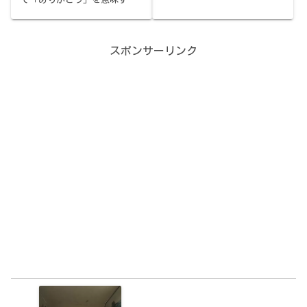
アの最新ストーブと日替わり
る、地元のおじーにも愛され
アロマ、地下水ドバドバの水
る銭湯系ホテルサウナ。キリ
風呂、激アツの熱湯。腹ごし
ッとドライなサ室と約16℃の
らえは蜂屋『濃いーの』のス
水風呂、ひろーい湯船。離島
スポンサーリンク
モークサウナラーメン。
サウナ旅の〆に。