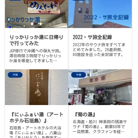
アルな感想や、お得に楽しむ
ホテル宿泊の裏技まで動画付
きで徹底解説します。
りっかりっか湯に日帰り
2022・サ旅全記録
で行ってみた
2022年のサウナ旅をすべてま
とめてみました。26道府県、
JGP修行で沖縄への弾丸サ旅。
60施設を巡った全記録です。
滞在時間３時間でりっかりっ
か湯を堪能してきました…
サ旅
サ旅
『にぃふぁい湯（アート
『菊の湯』
ホテル石垣島）』
北海道・旭川 神楽岡の銭湯サ
ウナ『菊の湯』。創業60年で
石垣島・アートホテルの大浴
一旦閉業、クラファンを経て
場『にぃふぁい湯』。八重山
2024年9月に大復活。ハルビ
で「ありがとう」を意味す