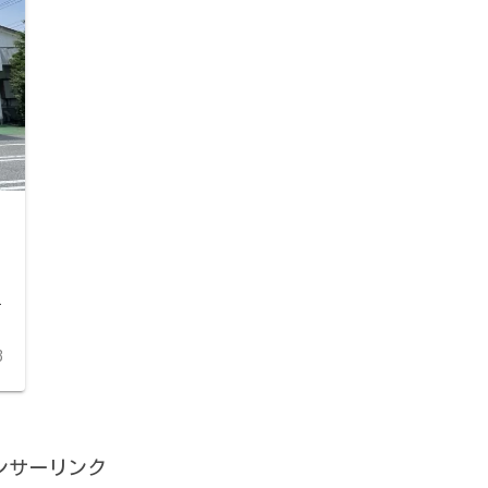
ー
イ
3
ンサーリンク