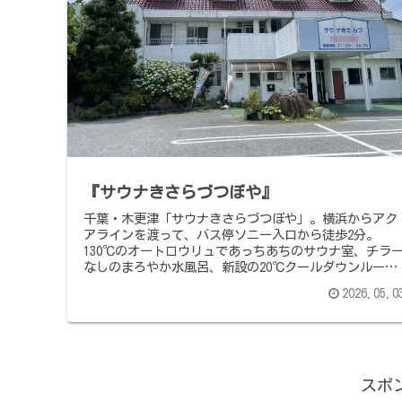
『サウナきさらづつぼや』
千葉・木更津「サウナきさらづつぼや」。横浜からアク
アラインを渡って、バス停ソニー入口から徒歩2分。
130℃のオートロウリュであっちあちのサウナ室、チラ
なしのまろやか水風呂、新設の20℃クールダウンルー
ム、3つの大型テレビと漫画でダメ人間になれるリクラ
2026.05.0
ニング、頼めば作ってくれるペヤング焼きそばと黒ラベ
ル。入浴料1,480円・男性専用・木曜定休。2回目の訪
問、いやいい、ほんといい、大好き。
スポ