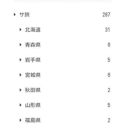
サ旅
287
北海道
31
青森県
6
岩手県
5
宮城県
6
秋田県
2
山形県
5
福島県
2