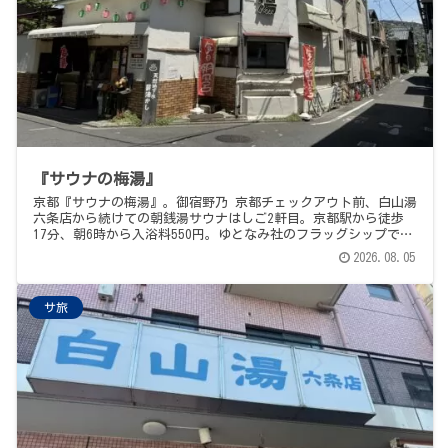
『サウナの梅湯』
京都『サウナの梅湯』。御宿野乃 京都チェックアウト前、白山湯
六条店から続けての朝銭湯サウナはしご2軒目。京都駅から徒歩
17分、朝6時から入浴料550円。ゆとなみ社のフラッグシップで、
サウナイキタイの"イキタイ"数・京都No.1の人気1軒。92℃スト
2026.08.05
ーン対流式サウナ（BGMはサウナセレクト、ドアは内開き）、
20℃地下水掛け流し水風呂、外気浴スペースはなしで浴槽のフチ
が定位置。館内のレトロな見せ方と、ついつい読んでしまう"梅湯
サ旅
新聞"が個性。人気ゆえの人の多さ含めて、正直な感想で。