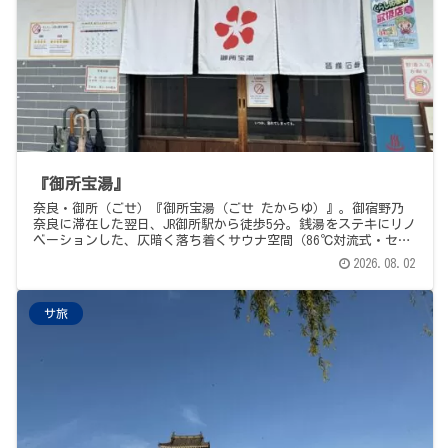
『御所宝湯』
奈良・御所（ごせ）『御所宝湯（ごせ たからゆ）』。御宿野乃
奈良に滞在した翌日、JR御所駅から徒歩5分。銭湯をステキにリノ
ベーションした、仄暗く落ち着くサウナ空間（86℃対流式・セル
フロウリュ可・ラドル過去最小）、肌触りの良い16℃地下水
2026.08.02
の"ジェ鹿の水風呂"、そして丸太のととのい椅子と空の抜けが気
持ちいい屋外外気浴。サウナ関係は奥の独立エリアで料金を払っ
た人だけが利用可、非常に快適な設計。サウナ飯は近くの食堂
サ旅
『新地 入船』で"湯上がりビールセット＋カレーうどん"。気軽
には行けないけれど、じゅうぶんに再訪したい1軒でした。