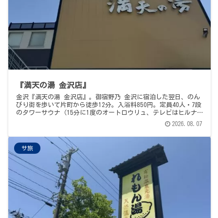
『満天の湯 金沢店』
金沢『満天の湯 金沢店』。御宿野乃 金沢に宿泊した翌日、のん
びり街を歩いて片町から徒歩12分。入浴料850円。定員40人・7段
のタワーサウナ（15分に1度のオートロウリュ、テレビはヒルナ
ンデス）、備長炭の壁面から水が流れ落ちる18℃のわりと深い水
2026.08.07
風呂、日当たり良好な露天外気浴。上段が予想以上にアチアチで
早めに退出したエピソードや、一枚岩をくりぬいた掛け湯のユニ
ークな造作まで。サウナめしは「ターバンカレー総本店」でチキ
サ旅
ンカツカレー、金沢カレーの1杯がしみる。