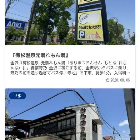
『有松温泉元湯れもん湯』
金沢『有松温泉 元湯れもん湯（ありまつおんせん もとゆ れも
んゆ）』。御宿野乃 金沢に宿泊する前、金沢駅からバスに乗り、
野乃の前を通り過ぎてバス停「寺地」で下車、徒歩1分。入浴料
500円＋サウナ200円。110℃のストーン対流式サウナ（20分ごと
2026.08.06
にオートロウリュ、テレビはNHKのど自慢）、18℃と20℃の2つの
水風呂（屋外は小さめプールで潜水OK）、そしてぬるめのモール
泉が締めのごちそう。サウナ飯は帰り道、金沢の隠れB級グルメの
サ旅
雄『宇宙軒食堂』のとんバラ定食で。地元の爺さんたちに愛され
る、風通しの良い1軒でした。