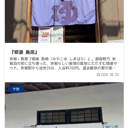
『都湯 島原』
京都・島原『都湯 島原（みやこゆ しまばら）』。御宿野乃 京
都泊の前に立ち寄った、京都らしい風情の路地にたたずむ銭湯サ
ウナ。京都駅から徒歩20分、入浴料700円。過去最狭の扉の奥に
ある115℃ストーン対流式サウナ室（BGMはジャズ、なんだか音が
2026.08.03
いい）、地下水掛け流しのオーバーフロー19℃水風呂、そしてコ
ンパクトな規模感にしては最大限に確保された内気浴スペース。
館内全体に流れる"やわらかい気配"と、なごやかなスタッフさん
サ旅
たち。サウナめしは近所『みやこ食堂』のやわらかい親子丼。