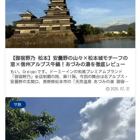
【御宿野乃 松本】安曇野の山々×松本城モチーフの
窓×信州アルプス牛鍋！あづみの湯を徹底レビュー
もい。Greippiです。ドーミーインの和風プレミアムブランド
「御宿野乃」全店制覇の旅、第11弾。今回の舞台は北アルプス・
安曇野の玄関口、長野県松本市の「天然温泉 あづみの湯 御宿野
乃 松本」です。【まず訂正とお詫び】開業順を間違えていま
2026.07.31
し...
サ旅