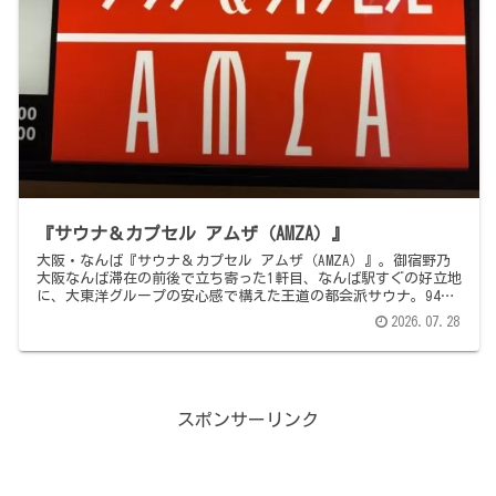
『サウナ＆カプセル アムザ（AMZA）』
大阪・なんば『サウナ＆カプセル アムザ（AMZA）』。御宿野乃
大阪なんば滞在の前後で立ち寄った1軒目、なんば駅すぐの好立地
に、大東洋グループの安心感で構えた王道の都会派サウナ。94℃
IKIサウナ（15時以降1時間おきロウリュサービス）＋86℃フィン
2026.07.28
ランドサウナ（10分に一度セルフロウリュ可）の2室、14℃と
17℃の水風呂と25℃前後の大きめプール、そして屋上テラスの外
気浴で"都会のど真ん中で下界を見下ろす"体験。奇をてらわず、
平均点で、しっかり街に寄り添う実直な1軒でした。
スポンサーリンク