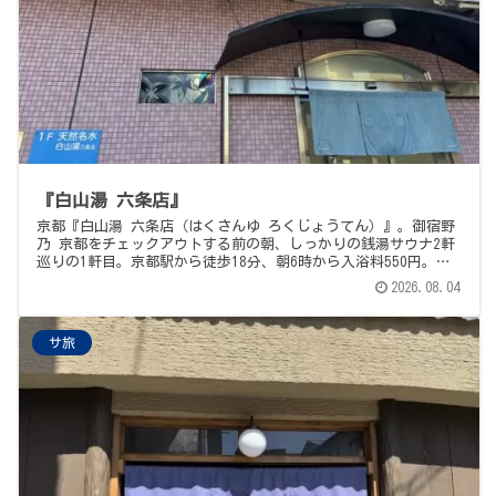
『白山湯 六条店』
京都『白山湯 六条店（はくさんゆ ろくじょうてん）』。御宿野
乃 京都をチェックアウトする前の朝、しっかりの銭湯サウナ2軒
巡りの1軒目。京都駅から徒歩18分、朝6時から入浴料550円。朝
サ活の聖地。サウナは115℃ガス遠赤ストーブ・座面に真紅
2026.08.04
（puna）のカーペット・テレビ2台・広めの20人定員。そして、
この施設の本当の主役、ダブルライオンズ（2頭のleijona湯口）
からrunsasに注がれる、超良好水質の19℃地下水掛け流し水風
サ旅
呂。数年前に高辻店で味わったあの肌ざわりに、うれしく再会。
屋外外気浴・お湯もじゅうぶんに良く、温冷交代浴もたまらない1
軒でした。