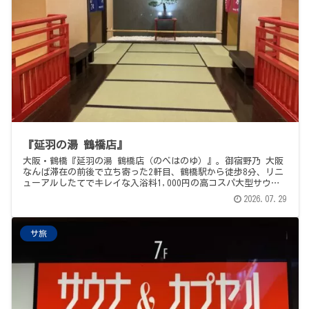
『延羽の湯 鶴橋店』
大阪・鶴橋『延羽の湯 鶴橋店（のべはのゆ）』。御宿野乃 大阪
なんば滞在の前後で立ち寄った2軒目、鶴橋駅から徒歩8分、リニ
ューアルしたてでキレイな入浴料1,000円の高コスパ大型サウナ
施設。「関西一熱い」と噂の90℃"熱風蒸屋"（40人定員・1時間
2026.07.29
に1度のロウリュサービス）と、もぐり込む秘密基地感の86℃"熱
の室"（セルフロウリュ可）の2種、やや深めで広い15℃水風呂、
そして都会のど真ん中とは思えない空の抜けの良い外気浴。サウ
サ旅
ナ飯は"ラーメンかと思うほど麺多め"のもつ鍋定食＋メガハイボ
ールで。全体的にしっかり好印象の1軒でした。