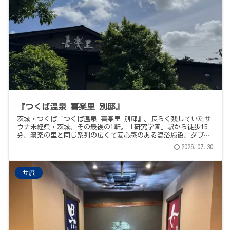
『つくば温泉 喜楽里 別邸』
茨城・つくば『つくば温泉 喜楽里 別邸』。長らく残していたサ
ウナ未経県・茨城、その最後の1軒。「研究学園」駅から徒歩15
分、湯楽の里と同じ系列の広くて安心感のある温浴施設、ダブル
ストーブでオートロウリュ＆3分オート送風の体感アチアチのサウ
2026.07.30
ナ、地下水系のマイルド水風呂、そして「最強」と素直に書いた5
月の穏やかな露天外気浴。館内食堂は満席で、駅前『油そば春日
亭』の鳥豚油そばに切り替え。これで、47都道府県サウナ、よう
サ旅
やくコンプリート、の記念記事です。