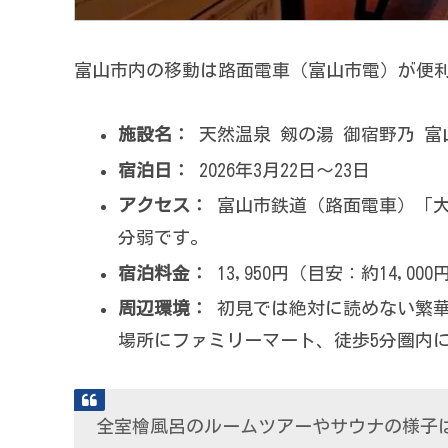
富山市内の移動は路面電車（富山市電）が便
施設名：
天然温泉 剱の湯 御宿野乃 富
宿泊日：
2026年3月22日〜23日
アクセス：
富山市鉄道（路面電車）「大手
分弱です。
宿泊料金：
13,950円（目安：約14,000
周辺環境：
初見では絶対に読めない繁華
場所にファミリーマート、徒歩5分圏内
全室檜風呂のルームツアーやサウナの様子