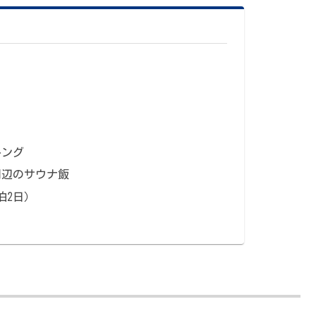
）
キング
周辺のサウナ飯
泊2日）