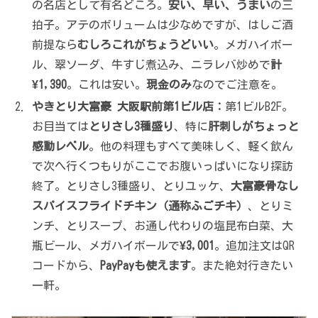
の名店として有名どころ。
安い、早い、うまい
の三
拍子。アテのボリュームは少なめですが、はしご酒
前提なら
むしろこれがちょうどいい
。メガハイボー
ル、翠ソーダ、牛すじ煮込み、ニラレバ炒めで
計
¥1,390
。これは安い。
現金のみ
なのでご注意を。
やきとり大富豪 大阪駅前第1ビル店：
第1ビルB2F。
お目当ては
とりさし3種盛り
、特に
肝刺しがちょっと
感動レベル
。他の料理もすべて美味しく、軽く飲ん
で次へ行くつもりがここでお腹いっぱいになり探訪
終了。とりさし3種盛り、とりユッケ、
大富豪骨なし
スパイスフライドチキン（通称ふごチキ）
、とりミ
ンチ、とりスープ、お通し代わりの塩昆布白菜、大
瓶ビール、メガハイボールで
¥3,001
。追加注文はQR
コードから、
PayPayも使えます
。また絶対行きたい
一軒。