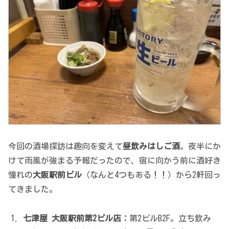
今回の酒場探訪は趣向を変えて
昼飲みはしご酒
。夜半にか
けて雨風が強まる予報だったので、宿に向かう前に酒好き
憧れの
大阪駅前ビル
（なんと4つもある！！）から2軒回っ
てきました。
七津屋 大阪駅前第2ビル店：
第2ビルB2F。立ち飲み