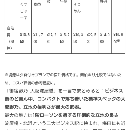
物
牛鍋
鮮丼
くす
棒茶
そう
じゅ
めん
ーす
宿泊
¥16,0
費
¥13,8
¥11,7
¥17,2
¥15,7
¥10,3
¥22,5
¥14,0
※
（概
50
00
80
50
50
00
00
00
算）
※境港は夕食付きプランでの宿泊価格です。素泊まり比較ではないた
め、コスパ評価の参考程度に。
「御宿野乃 大阪淀屋橋」を一言でまとめると：
ビジネス
街のど真ん中、コンパクトで落ち着いた標準スペックの大
阪野乃。立地の便利さが最大の武器。
最大の魅力は
1階ローソンを擁する圧倒的な立地の良さ
。
淀屋橋・北浜という二大ビジネス駅に挟まれ、梅田にも近