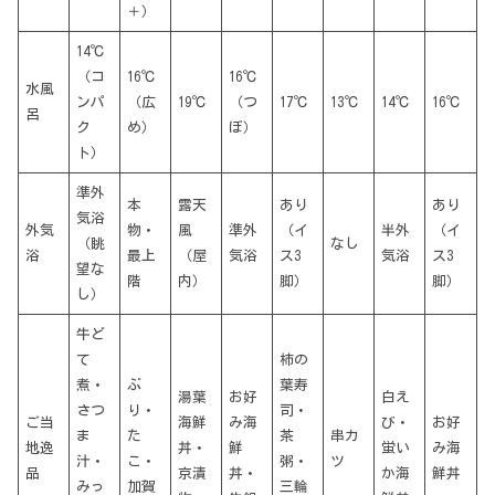
＋）
14℃
（コ
16℃
16℃
水風
ンパ
（広
19℃
（つ
17℃
13℃
14℃
16℃
呂
ク
め）
ぼ）
ト）
準外
本
露天
あり
あり
気浴
外気
物・
風
準外
（イ
半外
（イ
（眺
なし
浴
最上
（屋
気浴
ス3
気浴
ス3
望な
階
内）
脚）
脚）
し）
牛ど
て
柿の
煮・
ぶ
葉寿
湯葉
お好
白え
さつ
り・
司・
ご当
海鮮
み海
び・
お好
ま
た
茶
串カ
地逸
丼・
鮮
蛍い
み海
汁・
こ・
粥・
ツ
品
京漬
丼・
か海
鮮丼
みっ
加賀
三輪