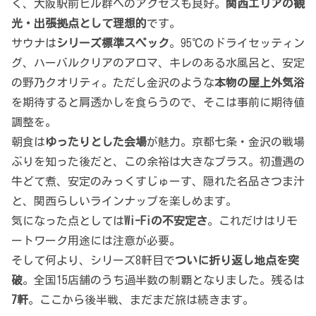
く、大阪駅前ビル群へのアクセスも良好。
関西エリアの観
光・出張拠点として理想的
です。
サウナは
シリーズ標準スペック
。95℃のドライセッティン
グ、ハーバルクリアのアロマ、キレのある水風呂と、安定
の野乃クオリティ。ただし金沢のような
本物の屋上外気浴
を期待すると肩透かしを食らうので、そこは事前に期待値
調整を。
朝食は
ゆったりとした会場
が魅力。京都七条・金沢の戦場
ぶりを知った後だと、この余裕は大きなプラス。初遭遇の
牛どて煮、安定のみっくすじゅーす、隠れた名品さつま汁
と、関西らしいラインナップを楽しめます。
気になった点としては
Wi-Fiの不安定さ
。これだけはリモ
ートワーク用途には注意が必要。
そして何より、シリーズ8軒目で
ついに折り返し地点を突
破
。全国15店舗のうち過半数の制覇となりました。残るは
7軒
。ここから後半戦、まだまだ旅は続きます。