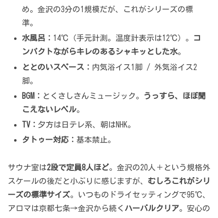
め。金沢の3分の1規模だが、これがシリーズの標
準。
水風呂：
14℃（手元計測。温度計表示は12℃）。
コ
ンパクトながらキレのあるシャキッとした水
。
ととのいスペース：
内気浴イス1脚 / 外気浴イス2
脚。
BGM：
とくさしさんミュージック。
うっすら、ほぼ聞
こえないレベル
。
TV：
夕方は日テレ系、朝はNHK。
タトゥー対応：
基本禁止。
サウナ室は
2段で定員8人ほど
。金沢の20人＋という規格外
スケールの後だと小ぶりに感じますが、
むしろこれがシリ
ーズの標準サイズ
。いつものドライセッティングで95℃、
アロマは京都七条→金沢から続く
ハーバルクリア
。安心の