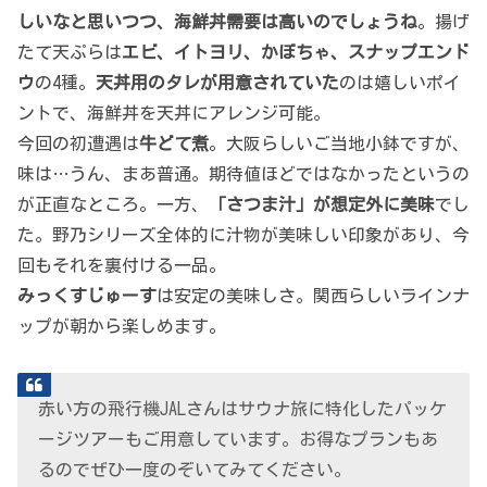
しいなと思いつつ、海鮮丼需要は高いのでしょうね
。揚げ
たて天ぷらは
エビ、イトヨリ、かぼちゃ、スナップエンド
ウ
の4種。
天丼用のタレが用意されていた
のは嬉しいポイ
ントで、海鮮丼を天丼にアレンジ可能。
今回の初遭遇は
牛どて煮
。大阪らしいご当地小鉢ですが、
味は…うん、まあ普通。期待値ほどではなかったというの
が正直なところ。一方、
「さつま汁」が想定外に美味
でし
た。野乃シリーズ全体的に汁物が美味しい印象があり、今
回もそれを裏付ける一品。
みっくすじゅーす
は安定の美味しさ。関西らしいラインナ
ップが朝から楽しめます。
赤い方の飛行機JALさんはサウナ旅に特化したパッケ
ージツアーもご用意しています。お得なプランもあ
るのでぜひ一度のぞいてみてください。