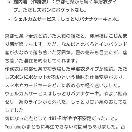
館内着（作務衣）：
京都七条から続く
半浴衣タイ
プ
。ただし
ズボンにポケットなし
。
ウェルカムサービス：
しっとりバナナケーキ
と水。
京都七条→金沢と続いた大箱の後だと、淀屋橋は
こじんま
り感
が際立ちます。ただ、なんばと比べるとインバウンド
客が少なめで落ち着いた雰囲気。畳の傷みも目立たず、落
ち着いた滞在を約束してくれます。
作務衣は京都七条で初登場した
半浴衣タイプ
が継続。ただ
し
ズボンにポケットがない
という地味な仕様変更があり、
スマホやカードキーをどこに収めるか軽く迷いました。
ウェルカムサービスは
しっとりバナナケーキ
。やよい姫苺
ゼリー系のラインから外れた、しっとり甘い系のおもてな
しでした。
気になった点としては
Wi-Fiがやや不安定
だったこと。
YouTubeがまともに再生できない時間帯もありました。台