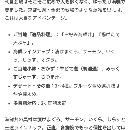
朝食会場は
そこそこ広めで人も多くなく、ゆったり満喫
で
きました。京都七条・金沢の戦場のような混雑を思えば、
これは大きなアドバンテージ。
ご当地「逸品料理」：
「お好み海鮮丼」「揚げたて
天ぷら」。
海鮮ラインナップ：
漬けまぐろ、サーモン、いく
ら、しらす、オクラ。
ご当地小鉢・おかず：
牛どて煮（初遭遇）
、
みっく
すじゅーす
、さつま汁。
デザート・その他：
3〜4種。フルーツ含め選択肢は
やや控えめ。
多言語対応：
3ヶ国語表記。
海鮮丼の具材は
漬けまぐろ、サーモン、いくら、しらす
と
王道ラインナップ。
正直、各施設でもっと個性を出してほ