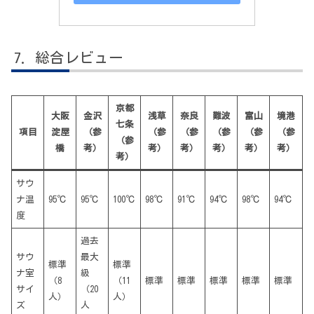
総合レビュー
京都
大阪
金沢
浅草
奈良
難波
富山
境港
七条
項目
淀屋
（参
（参
（参
（参
（参
（参
（参
橋
考）
考）
考）
考）
考）
考）
考）
サウ
ナ温
95℃
95℃
100℃
98℃
91℃
94℃
98℃
94℃
度
過去
サウ
最大
標準
標準
ナ室
級
（8
（11
標準
標準
標準
標準
標準
サイ
（20
人）
人）
ズ
人