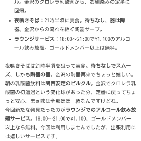
ル
。金沢のクロレラ乳酸菌から、お馴染みの定番に
回帰。
夜鳴きそば：
21時半頃に実食。
待ちなし
、
器は陶
器
。金沢からの流れを継ぐ陶器サーブ。
ラウンジサービス：
18:00〜21:00で¥1,100のアルコ
ール飲み放題。ゴールドメンバー以上は無料。
夜鳴きそばは21時半頃を狙って実食。
待ちなしでスムー
ズ
、しかも
陶器の器
。金沢の陶器再来でちょっと嬉しい。
朝の乳酸菌飲料は
関西安定のピルクル
。金沢でクロレラ乳
酸菌の初遭遇という変化球があった分、定番に戻ってちょ
っと安心。まぁ味は全部ほぼ一緒なんですけどね。
今回新たな発見だったのが
ラウンジでのアルコール飲み放
題サービス
。18:00〜21:00で¥1,100、ゴールドメンバー
以上なら無料。今回は利用しませんでしたが、出張利用に
は嬉しいサービスです。