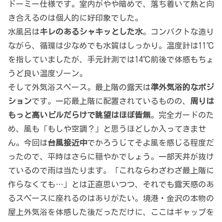
ドーミー仕様です。室内がやや暗めで、落ち着いて熱と向
き合えるのは個人的に好印象でした。
水風呂は
キレのあるシャキッとした水
。コンパクトな造り
ながら、循環は少なめでも水質はしっかり。温度計は11℃
を指していましたが、手元計測では14℃前後で体感もちょ
うど良い温度ゾーン。
そして外気浴スペース。最上階の露天は
準外気浴的なポジ
ション
です。一応最上階に配置されているものの、
周りは
もっと高いビルだらけで眺望はほぼ皆無
。完全ガードのた
め、風も「もしや空調？」と思うほどしか入ってきませ
ん。今回は
台風接近中
でかろうじてそよ風を感じる程度だ
ったので、平時はさらに穏やかでしょう。一部天井が抜け
ているので雨は当たります。「これならわざわざ最上階に
作らなくても…」とは正直思いつつ、それでも露天感のあ
るスペースに座れるのはありがたい。境港・金沢の本物の
屋上外気浴を体感した後だっただけに、ここはギャップを