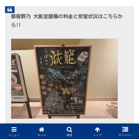
御宿野乃 大阪淀屋橋の料金と空室状況はこちらか
ら!!
👉
[Hotels.comで「野乃 大阪淀屋橋」の料金・空室
メニュー
ホーム
検索
トップ
サイドバー