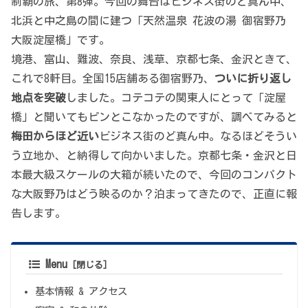
制覇の旅、第8弾。今回の舞台はビジネス街のど真ん中、
北浜と中之島の間に建つ「天然温泉 花波の湯 御宿野乃
大阪淀屋橋」です。
境港、富山、難波、奈良、浅草、京都七条、金沢ときて、
これで8軒目。全国15店舗ある御宿野乃、
ついに折り返し
地点を突破
しました。コテコテの関東人にとって「淀屋
橋」と聞いてもピンとこなかったのですが、調べてみると
梅田からほど近い
ビジネス街のど真ん中。なるほどそうい
う立地か、と納得して向かいました。京都七条・金沢と日
本最大級スケールの大箱が続いたので、今回のコンパクト
な大阪野乃はどう映るのか？泊まってきたので、正直に報
告します。
Menu
基本情報 & アクセス