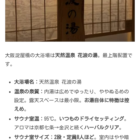
大阪淀屋橋の大浴場は
天然温泉 花波の湯
。最上階配置で
す。
大浴場名：
天然温泉 花波の湯
温泉の泉質：
内湯は広めでゆったり、ややぬるめの
設定。露天スペースは最小限。
お湯自体に特徴は控
えめ
。
サウナ室温：
95℃。
いつものドライセッティング
。
アロマは京都七条→金沢と続く
ハーバルクリア
。
サウナ室サイズ：
2段・定員8人ほど
。室内はやや暗