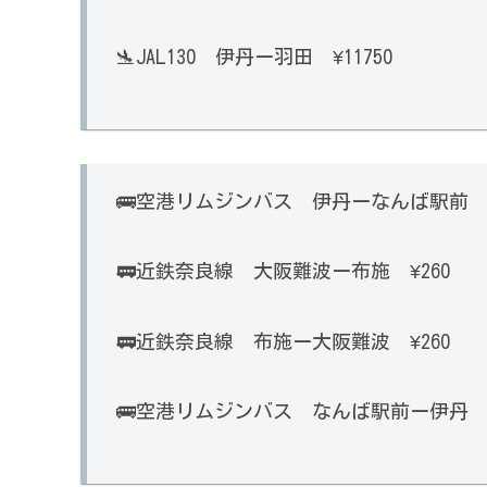
🛬JAL130 伊丹ー羽田 ¥11750
🚌空港リムジンバス 伊丹ーなんば駅前 ¥
🚃近鉄奈良線 大阪難波ー布施 ¥260
🚃近鉄奈良線 布施ー大阪難波 ¥260
🚌空港リムジンバス なんば駅前ー伊丹 ¥