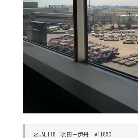
🛫JAL115 羽田ー伊丹 ¥11850