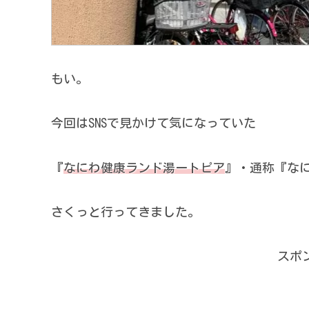
もい。
今回はSNSで見かけて気になっていた
『
なにわ健康ランド湯ートピア
』・通称『な
さくっと行ってきました。
スポ