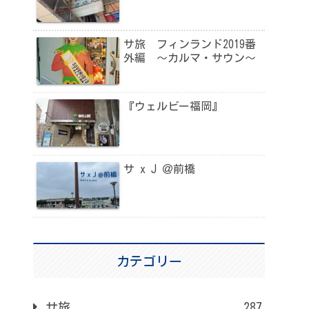
サ旅 フィンランド2019番
外編 〜カルマ・サウン〜
『ウェルビー福岡』
サ x J ＠前橋
カテゴリー
サ旅
287