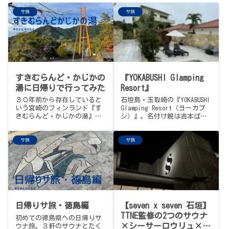
サ旅
サ旅
すきむらんど・かじかの
『YOKABUSHI Glamping
湯に日帰りで行ってみた
Resort』
３０年前から存在していると
石垣島・玉取崎の『YOKABUSHI
いう宮崎のフィンランド『す
Glamping Resort（ヨーカブ
きむらんど・かじかの湯』さ
シ）』。名付け親は吉本ばな
んへ。本格的フィンランドス
な、八重山言葉で「明けの明
タイルのサウナを体験できる
星」。バレルサウナと15mプー
サ旅
サ旅
とのことだったのですが…
ルの水風呂、八重山の風で外
気浴。免許証を忘れて路線バ
スでたどり着いた、離島サウ
ナ旅。
日帰りサ旅・徳島編
【seven x seven 石垣】
TTNE監修の2つのサウナ
初めての徳島県への日帰りサ
×シーサーロウリュ×イ
ウナ旅。３軒のサウナとたく