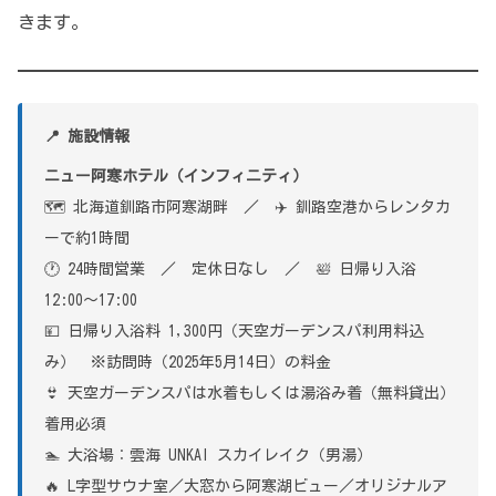
きます。
📍 施設情報
ニュー阿寒ホテル（インフィニティ）
🗺 北海道釧路市阿寒湖畔 ／ ✈ 釧路空港からレンタカ
ーで約1時間
🕐 24時間営業 ／ 定休日なし ／ 🛀 日帰り入浴
12:00〜17:00
💴 日帰り入浴料 1,300円（天空ガーデンスパ利用料込
み） ※訪問時（2025年5月14日）の料金
👙 天空ガーデンスパは水着もしくは湯浴み着（無料貸出）
着用必須
🏊 大浴場：雲海 UNKAI スカイレイク（男湯）
🔥 L字型サウナ室／大窓から阿寒湖ビュー／オリジナルア