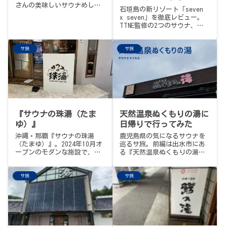
さんの美味しいサウナめしを
ンフィニティプール！国
石垣島の新リゾート「seven
満喫してきました。
内で海外リゾート気分を
x seven」を徹底レビュー。
TTNE監修の2つのサウナ、シ
味わえる神施設を徹底レ
ーサーロウリュの粋な演出、
ビュー
目の前のインフィニティプー
サ旅
サ旅
ル、そしてチェックアウト後
もサウナOKの神対応。国内で
海外リゾート気分を味わえる
贅沢な1軒。¥22,692。
『サウナの珠湯（たま
天然温泉ぬくもりの湯に
ゆ）』
日帰りで行ってみた
沖縄・那覇『サウナの珠湯
鹿児島県の気になるサウナを
（たまゆ）』。2024年10月オ
巡るサ旅。前編は出水市にあ
ープンのモダンな施設で、メ
る『天然温泉ぬくもりの湯』
インの大衆サウナは故障中の
へ。日本有数の放水量を誇る
ため、セルフロウリュ可の個
水風呂とはどんなものなの
サ旅
サ旅
室サウナを利用。沖縄にして
か？体験してきました。
は冷ため設定の水風呂、天井
扇風機のクールダウン、ヨギ
ボーと暗めスクリーン、お隣
は系列の居酒屋たまや。前
段、南城市の猿人の湯は臨時
休館。だからよ、まるちで沖