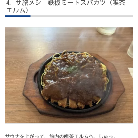
サ旅メシ 鉄板ミートスパカツ（喫茶
エルム）
サウナを上がって、館内の喫茶エルムへ、しゅっ。