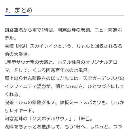
まとめ
釧路空港から車で1時間、阿寒湖畔の老舗、ニュー阿寒ホ
テル。
雲海 UNKAI スカイレイクという、ちゃんと回収される名
前の大浴場。
L字型サウナ室の大窓と、ホテル独自のオリジナルアロ
マ、そして、くしろ阿寒百年水の水風呂。
屋上のらせん階段をのぼった先には、天空ガーデンスパの
インフィニティ温泉が、湖と
taivas
を、ひとつづきにして
くれる。
喫茶エルムの釧路グルメ、鉄板ミートスパカツも、しっか
りレイヤード。
阿寒湖畔の「２大ホテルサウナ」、1軒目。
湖畔をちょっとお散歩して、もう1軒へ、しれっと、つづ