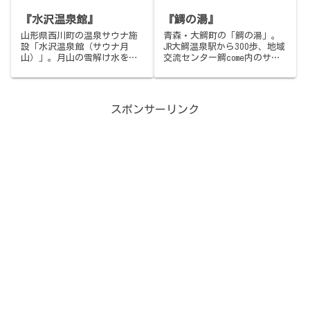
縄そばだけ食べて、那覇へ戻
『水沢温泉館』
『鰐の湯』
ったの巻。
山形県西川町の温泉サウナ施
青森・大鰐町の「鰐の湯」。
設「水沢温泉館（サウナ月
JR大鰐温泉駅から300歩、地域
山）」。月山の雪解け水を掛
交流センター鰐come内のサウ
け流す水風呂、フィンランド
ナ。男女日替わり制で稼働し
スタイルのセルフロウリュサ
ていた幻のアルパインサウナ
ウナ、充実した外気浴スペー
（その後撤去・別ストーブ
ス。アウフグースは月・金・
へ）、年季入りパワフルな高
スポンサーリンク
土曜日、水曜日はゲリラ熱
温サウナ、深めの2人サイズ水
波。サウナ利用850円。寒河江
風呂、駅前なのに静かな露天
駅からバス30分。
外気浴。500円・町民350円・
9:00〜22:00・年中無休。伝
説のロウリュギミックに会い
に駆けつけた青森の名施設。