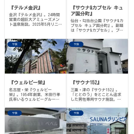
『テルメ金沢』
『サウナ&カプセル キュ
ア国分町』
金沢『テルメ金沢』。24時間
営業の超巨大アミューズメン
仙台・勾当台公園『サウナ&カ
ト温泉施設。2025年5月リニ
プセル キュア国分町』。副題
ューアルのスタジアムサウナ
は「サウナ&カプセル」。ブー
と20分に一度のオートロウリ
ム以前から東北の顔として全
ュ、奥にひっそり佇むクラシ
国に名を轟かせてきた稀有な
ックサウナ、白山水の広い水
サ旅
サ旅
老舗。24時間営業、屋上の開
風呂と隠れた名器・多噴射シ
放的な露天と外気浴、大量の
ャワー、2024年オープンの
漫画に囲まれたリクライニン
「テルメの森」。サ飯はステ
グフロア、そして東北初・水
ーキ祭の牛300gで「祭!!」、
曜「熱波の日」のロウリュ。
〆は金沢駅ナカ・かなえきの
今回はサウナイキタイのトン
ちくわのおでんで、金沢編フ
トゥ抽選会当選招待券の期限
ィナーレ。
最終週、ぶらり途中下車の旅
『ウェルビー栄』
『サウナ152』
の3軒目。西川町を卒業したア
ダチさんが2025年11月からコ
名古屋・栄『ウェルビー
三重・津の『サウナ152』。
チラ所属という、うれしい伏
栄』。1954年創業、米田行孝
「ととのう」をとことん追求
線もこっそり回収の巻。
氏率いるウェルビーグループ
した男性専用サウナ施設。中
の総本山、日本のサウナ界隈
温高湿でセルフ＆オートのロ
に燦然と輝くカリスマ的施
ウリュが心地良いサウナ、席
サ旅
サ旅
設。昭和の日本式から世界基
に座ったまま水を噴射できる
準へ変革し続ける「最古で最
リモートセルフロウリュ、温
新」。女性専用エリアForest
度違いの2種の水風呂、利用
House、氷点下の部屋にシング
中“自分専用”にできる画期
ル水風呂までのアイスサウ
的なととのいスペースまで。