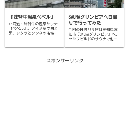
ナ、日本のアウフグース界の
11:00〜23:00、月曜定休、ビ
中心・サウナシアター。ハジ
ジター2時間平日2,200円。
メマシテの名古屋、まずはや
『妹背牛温泉ペペル』
SAUNAグリンピアへ日帰
っぱりコチラ。サ飯は場内食
堂で「ぐい飲みセット」。
りで行ってみた
北海道・妹背牛の温泉サウナ
『ペペル』。アイヌ語で白と
今回の日帰りサ旅は高知県高
黒、レタラとクンネの浴場が
知市『SAUNAグリンピア』へ。
日替わり。10分おきのオート
セルフビルドのサウナで他に
ロウリュ、地下水の自然水、
はあまりない独特の体験をし
雪降る露天のバレルサウナま
てきました。
で。旭川からローカル列車に
揺られて、北の小さな町へ。
スポンサーリンク