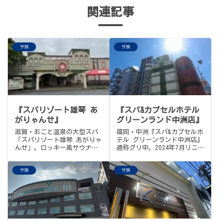
関連記事
サ旅
サ旅
『スパリゾート雄琴 あ
『スパ&カプセルホテル
がりゃんせ』
グリーンランド中洲店』
滋賀・おごと温泉の大型スパ
福岡・中洲『スパ&カプセルホ
「スパリゾート雄琴 あがりゃ
テル グリーンランド中洲店』
んせ」。ロッキー風サウナで
通称グリ中。2024年7月リニ
ロウリュサービス・ストレッ
ューアルでフィンランドサウ
チ体験、琵琶湖に最も近いバ
ナ＆オートロウリュ、昔なが
サ旅
サ旅
レルサウナ、備長炭濾過の水
らの遠赤TVサウナも併存。
風呂が揃う。平日1,650円、
16℃→25℃の水風呂2階建
無料送迎バスあり。天下一品
て、館内いろいろみどり、ス
こってり鍋は次回のリベンジ
ナックみどりも。中洲川端駅
予定。
徒歩3分、24時間営業、90分
1,000円から。