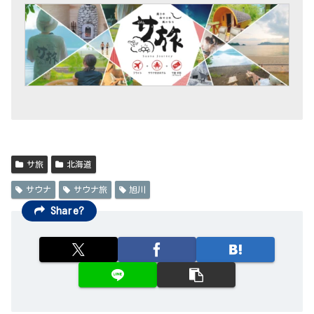
サ旅
北海道
サウナ
サウナ旅
旭川
Share?