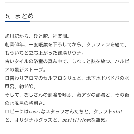
まとめ
旭川駅から、ひと駅、神楽岡。
創業60年、一度暖簾を下ろしてから、クラファンを経て、
もういちど立ち上がった銭湯サウナ。
古いタイルの浴室の真ん中で、しれっと熱を放つ、ハルビ
アの最新ストーブ。
日替わりアロマのセルフロウリュと、地下水ドバドバの水
風呂、約16℃。
そして、おじさんの悲鳴を呼ぶ、激アツの熱湯と、その後
の水風呂の格別さ。
ロビーには
nuori
なスタッフさんたちと、クラフト
olut
と、オリジナルグッズと、
positiivinen
な空気。