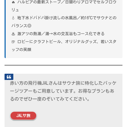
🔥 ハルビアの最新ストーブ／日替わりアロマでセルフロウ
リュ
💧 地下水ドバドバ掛け流しの水風呂／約16℃でサウナとの
バランス◎
♨ 激アツの熱湯／湯→水の交互浴もコース化できる
🍺 ロビーにクラフトビール、オリジナルグッズ、若いスタ
ッフの笑顔
赤い方の飛行機JALさんはサウナ旅に特化したパッケ
ージツアーもご用意しています。お得なプランもあ
るのでぜひ一度のぞいてみてください。
JALサ旅