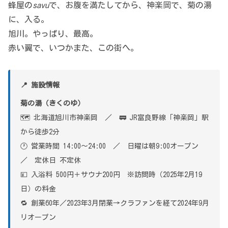
蜂屋の
savu
で、お腹を満たしてから、神楽岡で、菊の湯
に、入る。
旭川。やっぱり、最高。
赤い翼で、いつかまた、この街へ。
📍 施設情報
菊の湯（きくのゆ）
🗺 北海道旭川市神楽岡 ／ 🚃 JR富良野線「神楽岡」駅
から徒歩2分
🕐 営業時間 14:00〜24:00 ／ 日曜は朝9:00オープン
／ 定休日 不定休
💴 入浴料 500円＋サウナ200円 ※訪問時（2025年2月19
日）の料金
🔁 創業60年／2023年3月閉業→クラファンを経て2024年9月
リオープン