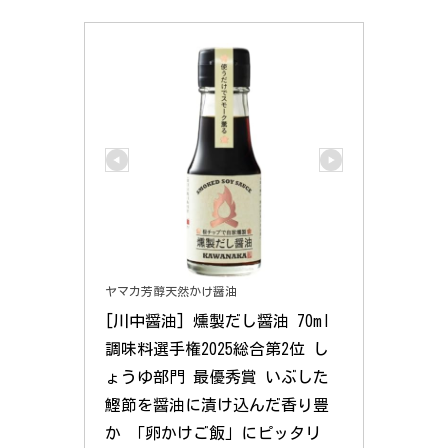
ヤマカ芳醇天然かけ醤油
[川中醤油] 燻製だし醤油 70ml 
調味料選手権2025総合第2位 し
ょうゆ部門 最優秀賞 いぶした
鰹節を醤油に漬け込んだ香り豊
か 「卵かけご飯」にピッタリ 