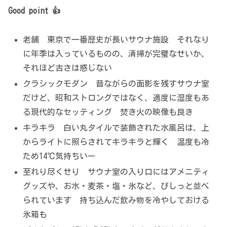
Good point 👍
老舗 東京で一番歴史が長いサウナ施設 それなり
に年季は入っているものの、清掃が完璧なせいか、
それほど古さは感じない
クラシックモダン 昔ながらの面影を残すサウナ室
だけど、昭和ストロングではなく、適度に湿度もあ
る現代的なセッティング 焚き火の映像も良き
キラキラ 白い丸タイルで装飾された水風呂は、上
からライトに照らされてキラキラと輝く 温度も冷
ため14℃気持ちいー
至れり尽くせり サウナ室の入り口にはアメニティ
グッズや、お水・麦茶・塩・氷など、ぴしっと並べ
られています 持ち込んだ飲み物を冷やしておける
氷箱も