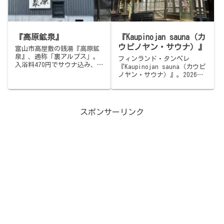
『高原鉱泉』
『Kaupinojan sauna（カ
ウピノヤン・サウナ）』
富山市高屋敷の銭湯『高原鉱
泉』、通称「裏アルプス」。
フィンランド・タンペレ
入浴料470円でサウナ込み、地
『Kaupinojan sauna（カウピ
下80mからのミネラルたっぷり
ノヤン・サウナ）』。2026年
天然水を、いかついライオン
元旦の夕方、Kaukajärvenの
の口がドバドバ吐き出す。チ
あと、いったんホテルに戻っ
ラーなしで15℃の水風呂、ア
てから、またバスで、森の道
チアチのサ室、ロビーにアイ
を15分。6年ぶり2度目の再訪
スポンサーリンク
スと駄菓子。サ旅メシは富山
は、あの頃、耳がちぎれるか
駅の白えびの天丼。
と思って座れなかった最上段
に、素直に、腰を下ろせた1
回。ネシ湖の凍結を、湖底の
攪拌機で防ぐ独自設計、-10℃
なのに湖の方があたたかいと
いう変な感覚、湖階段の渋
滞、そして、共用グリルも満
席の中で焼いた、残りのマッ
カラ。とにかく、人が、多か
った1日の、しずかな締めくく
りです。