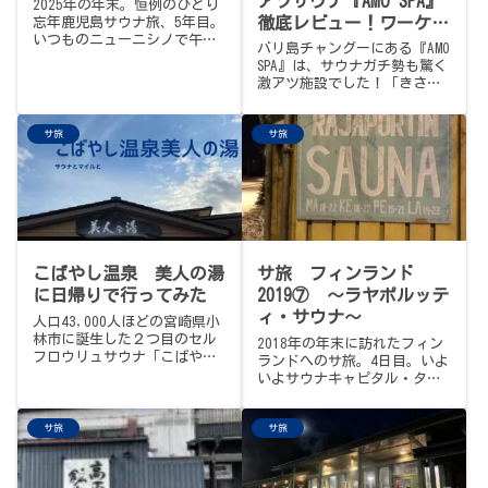
アツサウナ『AMO SPA』
2025年の年末。恒例のひとり
徹底レビュー！ワーケー
忘年鹿児島サウナ旅、5年目。
いつものニューニシノで午前
ションの聖地と突然の停
バリ島チャングーにある『AMO
をゆっくり過ごしていたら、
電のリアル🌴
SPA』は、サウナガチ勢も驚く
届いた「ノリエックスさんラ
激アツ施設でした！「きさら
ストアウフグース」の知ら
づつぼや」級のロックサウナ
せ。予定を切り上げて、鹿児
と8℃の水風呂、そしてプール
島中央から新幹線で出水へ、
サ旅
サ旅
サイドで飲むビンタンビール
ぬくもりの湯の16時、満員の
の魅力をブログで大公開。チ
サウナ室で受け取った、ノリ
ャングーの絶品ローカルグル
ノリのタオルさばきと、大拍
メや格安街スパの情報もお届
手。あの頃のみんな手探りだ
けします。
った空気から、いま、この一
体感まで。ひとつのアウフグ
ースの、しずかな、お別れの
記録です。
こばやし温泉 美人の湯
サ旅 フィンランド
に日帰りで行ってみた
2019⑦ 〜ラヤポルッテ
ィ・サウナ〜
人口43,000人ほどの宮崎県小
林市に誕生した２つ目のセル
2018年の年末に訪れたフィン
フロウリュサウナ「こばやし
ランドへのサ旅。4日目。いよ
温泉 美人の湯」さんの「森
いよサウナキャピタル・タン
のログサウナ」へ…
ペレへ。３軒目は世界最古の
公衆サウナと言われる「ラヤ
サ旅
サ旅
ポルッティ・サウナ」へ…