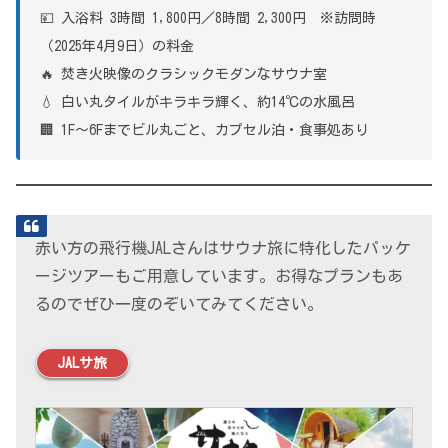
💴 入浴料 3時間 1,800円／8時間 2,300円 ※訪問時
（2025年4月9日）の料金
🔥 焚き火映像のクラシックモダンなサウナ室
💧 白い丸タイルがキラキラ輝く、約14℃の水風呂
🏢 1F〜6Fまでビル丸ごと、カプセル泊・食事処あり
赤い方の飛行機JALさんはサウナ旅に特化したパッケ
ージツアーもご用意しています。お得なプランもあ
るのでぜひ一度のぞいてみてください。
JALサ旅