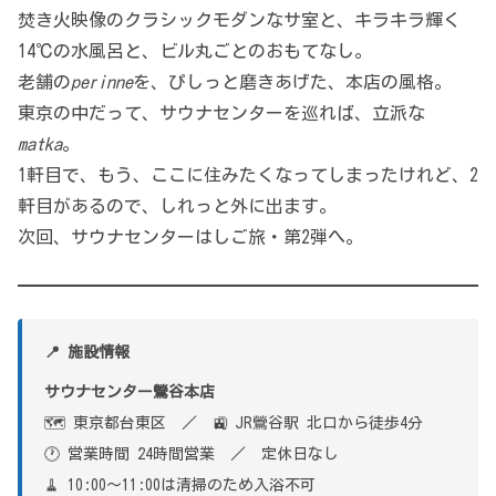
焚き火映像のクラシックモダンなサ室と、キラキラ輝く
14℃の水風呂と、ビル丸ごとのおもてなし。
老舗の
perinne
を、ぴしっと磨きあげた、本店の風格。
東京の中だって、サウナセンターを巡れば、立派な
matka
。
1軒目で、もう、ここに住みたくなってしまったけれど、2
軒目があるので、しれっと外に出ます。
次回、サウナセンターはしご旅・第2弾へ。
📍 施設情報
サウナセンター鶯谷本店
🗺 東京都台東区 ／ 🚉 JR鶯谷駅 北口から徒歩4分
🕐 営業時間 24時間営業 ／ 定休日なし
🧹 10:00〜11:00は清掃のため入浴不可