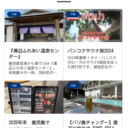
サ旅
サ旅
『溝辺ふれあい温泉セン
バンコクサウナ旅2024
ター』
2024年最新！タイ・バンコク
のローカルサウナ5施設を巡っ
鹿児島空港から車で10分『溝
た旅行記です。個性的なサウ
辺ふれあい温泉センター』。
ナの紹介や最高のサウナ飯、
和気藹々の一軒。2段8名の遠
サウナ巡りの拠点におすすめ
赤サウナでTV相撲中継、サウ
のホテル（マリオット等）を
ナハット愛用の常連さん、横
動画付きでリアルにレビュ
サ旅
サ旅
長＆深めの掛け流し水風呂、
ー。バンコクでサウナに行き
内気浴。早朝07:00オープン、
たい人は必見です！
火曜定休、入浴380円。レンタ
カー周遊フィナーレは、サク
ララウンジで、ようやくのビ
ール。
2025年末 鹿児島で
【バリ島チャングー】激