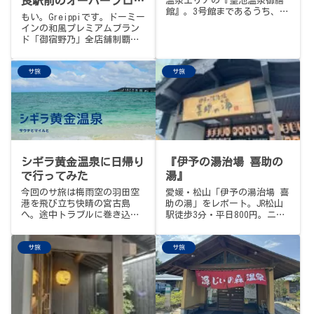
良駅前のオーバーフロー
温泉エリアの『皇池温泉御膳
館』。3号館まであるうち、サ
水風呂＆古都ご当地朝食
もい。Greippiです。ドーミー
ウナがあるのは24時間営業の1
バイキング徹底レポート
インの和風プレミアムブラン
号館。朝5〜10時は半額125元
ド「御宿野乃」全店舗制覇の
の朝割で入れる。ドライ70℃
旅、第4回目は古都・奈良にあ
＋ミストのフィーバー、円形
る「天然温泉 吉野桜の湯 御
の水風呂は平塚グリーンサウ
サ旅
サ旅
宿野乃 奈良」です。境港、富
ナそっくりで、なつかしい。
山、なんばと続いてやってき
世界の奇蹟、鐳温泉、癒の一
たのは、修学旅行以来ご無沙
枚板。
汰だった奈良。前回...
シギラ黄金温泉に日帰り
『伊予の湯治場 喜助の
で行ってみた
湯』
今回のサ旅は梅雨空の羽田空
愛媛・松山「伊予の湯治場 喜
港を飛び立ち快晴の宮古島
助の湯」をレポート。JR松山
へ。途中トラブルに巻き込ま
駅徒歩3分・平日800円。ニフ
れつつも夏満喫の日帰り旅。
ティ温泉サウナランキング全
もちろん日本最南端・最西端
国1位を2年連続達成（5,558
サ旅
サ旅
の天然温泉施設「シギラ黄金
店舗中）。選べるサウナ・水
温泉」でサウナも…
風呂、4mの「喜助の滝」、鬼
サウナ神社など独自アイデア
が光る。ビギナーからベテラ
ンまで対応の懐の深さがNo.1
の理由かも。