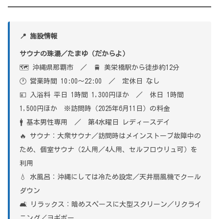
📍 施設情報
サウナの珠湯／たまゆ（だからよ）
🗺 沖縄県那覇市 ／ 🚆 美栄橋駅から徒歩約12分
🕐 営業時間 10:00〜22:00 ／ 定休日 なし
💴 入浴料 平日 1時間 1,300円ほか ／ 休日 1時間
1,500円ほか ※訪問時（2025年6月11日）の料金
🚹 基本男性専用 ／ 第4水曜日 レディースデイ
🔥 サウナ：大衆サウナ／訪問時はメインストーブ故障中の
ため、個室サウナ（2人用／4人用、セルフロウリュ可）を
利用
💧 水風呂：沖縄にしては冷ため設定／天井扇風機でクール
ダウン
🛋 リラックス：暗めスペースに大型スクリーン／リクライ
ニング／ヨギボー