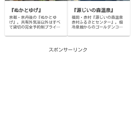
『ぬかとゆげ』
『源じいの森温泉』
京都・京丹後の『ぬかとゆ
福岡・赤村『源じいの森温泉
げ』。共有外気浴以外はすべ
赤村ふるさとセンター』。畑
て貸切の完全予約制プライベ
冷泉館からのゴールデンコー
ートサウナ。コンセプトの異
ス、平成筑豊鉄道の無人駅か
なる5つのサウナから選べ、ふ
ら徒歩2分の広大な敷地。真新
た枠予約で20分おまけの140
しい木の香りが漂うL字型3段
分プランも。京丹後産の米ぬ
のサウナ、地下水掛け流しと
スポンサーリンク
か100%の酵素風呂、クラフト
冷却水の2種類水風呂、屋外デ
コーラなどオリジナルドリン
ッキの防水たたみでゴロン。
クも。08:30〜23:00、木曜定
急な夏の雷雨さえ愛おしい、
休、60分3,900円〜。
そして中津のからあげをお持
ち帰りして空港へ。