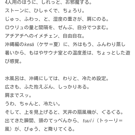
4人用のほうに、しれっと、お邪魔する。
ストーンに、ひしゃくで、ちょろり。
じゅっ、ふわっ、と、湿度の重さが、肩にのる。
ロウリュの量と間隔を、ぜんぶ、自分でつまむ。
アチアチへのイメチェン、自由自在。
沖縄編の
kesä
（ケサ＝夏）に、外はもう、ふんわり蒸し
暑いから、もはやサウナ室との温度差は、ちょっとした遊
び感覚。
水風呂は、沖縄にしては、わりと、冷ため設定。
広さも、ふた抱えぶん、しっかりある。
肩までスッ。
うわ、ちゃんと、冷たい。
そして、上を見上げると、天井の扇風機が、ぐるぐる。
出てきた瞬間、頭のてっぺんから、
tuuli
（トゥーリ＝
風）が、ぴゅう、と降りてくる。