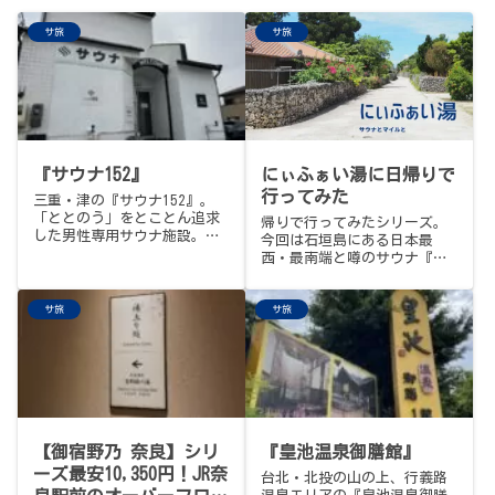
サ旅
サ旅
『サウナ152』
にぃふぁい湯に日帰りで
行ってみた
三重・津の『サウナ152』。
「ととのう」をとことん追求
帰りで行ってみたシリーズ。
した男性専用サウナ施設。中
今回は石垣島にある日本最
温高湿でセルフ＆オートのロ
西・最南端と噂のサウナ『に
ウリュが心地良いサウナ、席
ぃふぁい湯』に行ってみまし
に座ったまま水を噴射できる
た…
リモートセルフロウリュ、温
サ旅
サ旅
度違いの2種の水風呂、利用
中“自分専用”にできる画期
的なととのいスペースまで。
11:00〜23:00、月曜定休、ビ
ジター2時間平日2,200円。
【御宿野乃 奈良】シリ
『皇池温泉御膳館』
ーズ最安10,350円！JR奈
台北・北投の山の上、行義路