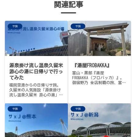
関連記事
サ旅
サ旅
源泉掛け流し温泉久留米
『湯屋FROBAKKA』
游心の湯に日帰りで行っ
富山・黒部『湯屋
てみた
FROBAKKA（フロバッカ）』。
御宿野乃 全店制覇の旅、富山
福岡空港からの日帰りサ旅。
編の日中1軒目。赤い翼病のた
久留米の人気施設「源泉掛け
め小松空港INで、北陸新幹線
流し温泉久留米 游心の湯」
で富山を通り越し、黒部駅か
へ。初めての久留米でサウナ
ら徒歩20分。街中にひっそり
とラーメンを満喫してきまし
潜む、ちょっとしたサウナテ
サ旅
サ旅
た。
ーマパーク。85℃薪ストーブ
の「やまびこサウナ」は砂時
計でロウリュ管理・窓からア
ルプス一望、75℃「あなぐら
サウナ」はコンクリート躯体
に黒塗料の暗室で今まで味わ