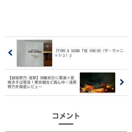
『FURO & SAUNA THE VANISH（ザ・ヴァニ
ッシュ）』
【御宿野乃 浅草】GW最終日に黒湯×夜
鳴きそば復活！東京観光ど真ん中・浅草
野乃を徹底レビュー
コメント