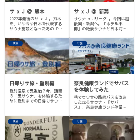
ったことのない感覚、そし
て、土管型を含む深さバリエ
サ x J ＠ 熊本
サ x J ＠ 新潟
豊富な14℃の掛け流し地下水
2022年最後のサ x J 。熊本
サウナ x Jリーグ 。今回は越
風呂と、日当たり良好のアデ
を、いや今や日本を代表する
後国・新潟へ。『ホテル小
ィロンダック外気浴。日曜午
サウナ施設となったあの『湯
柳』の絶景サウナと日本海側
後の、快適な、ととのう散歩
らっくす』とえがお健康スタ
最大級のデンカビッグスワン
の記録です。
ジアムでの中村俊輔現役最後
スタジアムを愛でてきまし
サ旅
サ旅
の試合を楽しんできました。
た。
日帰りサ旅・登別編
奈良健康ランドでサバス
を体験してみた
登別温泉で鬼退治？今、話題
の「鬼サウナ」を体験するた
巷でウワサの路線バスを改造
めに登別までの日帰りサウナ
した走るサウナ・『サバ
旅。果たして鬼の正体とは？
ス』。奈良健康ランド停留所
もちろん温泉や地元グルメ
での初蒸車の模様をレポー
も。
ト。
サ旅
サ旅