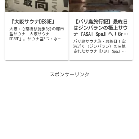
『大阪サウナDESSE』
【バリ島旅行記】最終日
はジンバランの極上サウ
大阪・心斎橋駅徒歩3分の都市
ナ『ASAI Spa』へ！Grab
型サウナ「大阪サウナ
DESSE」。サウナ室8つ・水風
移動の裏技と、香港トラ
バリ島サウナ旅・最終日！空
呂4つ・温浴2つと選択肢が多
ンジットの悲劇🌴
港近く（ジンバラン）の洗練
すぎて悩ましいほど充実。日
されたサウナ『ASAI Spa』の
替わりで館内レイアウトが変
体験記をお届け。ロウリュ禁
わる可変システム採用。2時間
止でも湿度抜群のサウナ室と
コース2,600円〜。タトゥー
冷たい水風呂は最高でした。
OKデーあり。
バリ島でのGrabバイクの賢い
スポンサーリンク
使い方や、香港トランジット
でのラウンジ失敗談も合わせ
てご紹介します。