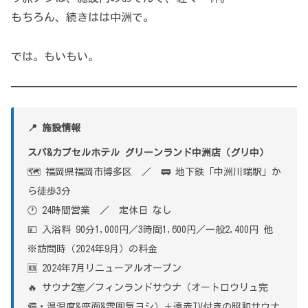
もちろん、続きはは中洲で。
では。もいもい。
📍 施設情報
スパ&カプセルホテル グリーンランド中洲店（グリ中）
🗺 福岡県福岡市博多区 ／ 🚃 地下鉄「中洲川端駅」か
ら徒歩3分
🕐 24時間営業 ／ 定休日 なし
💴 入浴料 90分1,000円／3時間1,600円／一般2,400円 他
※訪問時（2024年9月）の料金
🆕 2024年7月リニューアルオープン
🔥 サウナ2室／フィンランドサウナ（オートロウリュ完
備・温湿度&座面&雰囲気ヨシ）＋遠赤TV付きの昭和サウナ