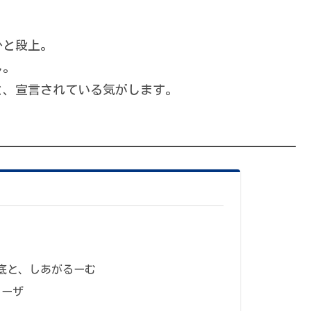
ひと段上。
し。
と、宣言されている気がします。
底と、しあがるーむ
ョーザ