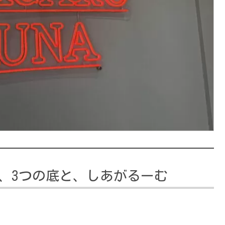
、3つの底と、しあがるーむ
。