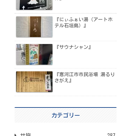
『にぃふぁい湯（アートホ
テル石垣島）』
『サウナシャン』
『寒河江市市民浴場 湯るり
さがえ』
カテゴリー
サ旅
287