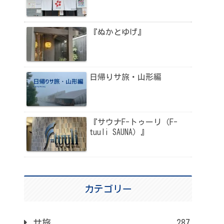
『ぬかとゆげ』
日帰りサ旅・山形編
『サウナF-トゥーリ（F-
tuuli SAUNA）』
カテゴリー
サ旅
287