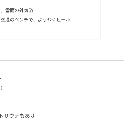
と、雷雨の外気浴
、空港のベンチで、ようやくビール
分
頃）
ートサウナもあり