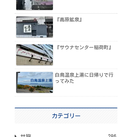
『高原鉱泉』
『サウナセンター稲荷町』
白鳥温泉上湯に日帰りで行
ってみた
カテゴリー
サ旅
286