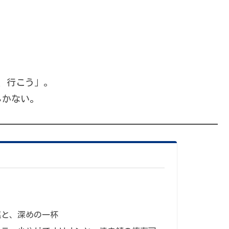
、行こう」。
しかない。
塩と、深めの一杯