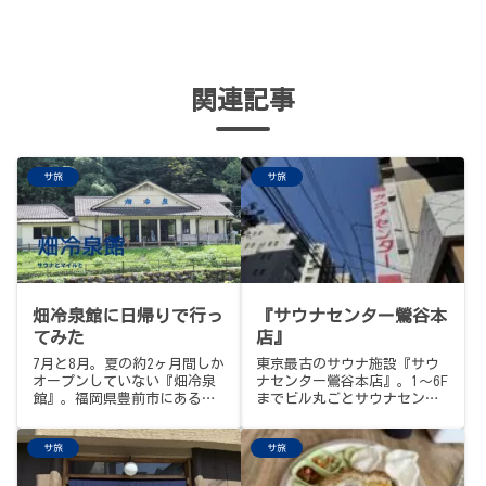
関連記事
サ旅
サ旅
畑冷泉館に日帰りで行っ
『サウナセンター鶯谷本
てみた
店』
7月と8月。夏の約2ヶ月間しか
東京最古のサウナ施設『サウ
オープンしていない『畑冷泉
ナセンター鶯谷本店』。1〜6F
館』。福岡県豊前市にあるコ
までビル丸ごとサウナセンタ
チラの施設に日帰りで行って
ー、ピカピカに磨かれた老舗
みました。ウワサのとろける
のクラシックモダン、白い丸
サ旅
サ旅
水風呂とはいかに…
タイルがキラキラ輝く14℃水
風呂。サウナセンターはしご
旅の1軒目に。