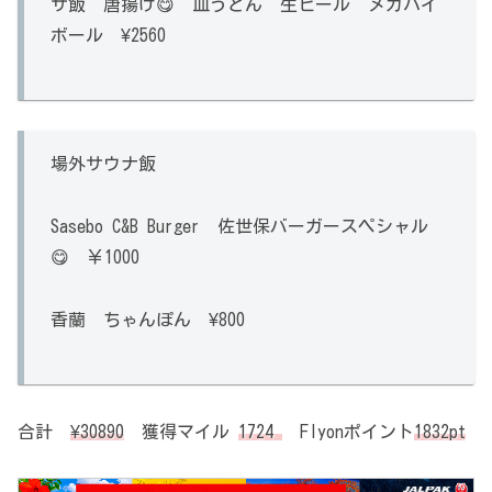
サ飯 唐揚げ😋 皿うどん 生ビール メガハイ
ボール ¥2560
場外サウナ飯
Sasebo C&B Burger 佐世保バーガースペシャル
😋 ￥1000
香蘭 ちゃんぽん ¥800
合計
¥30890
獲得マイル
1724
Flyonポイント
1832
pt