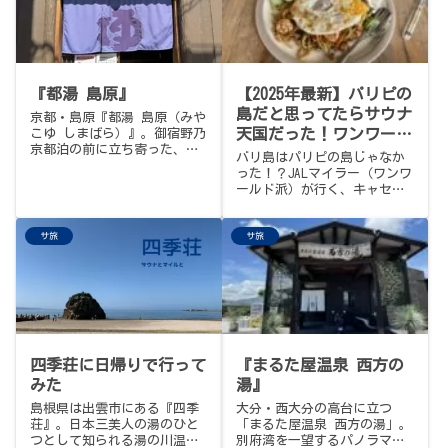
『都湯 島原』
【2025年最新】パリピの
島だと思ってたらサウナ
京都・島原『都湯 島原（みや
天国だった！ワンワール
こゆ しまばら）』。御宿野乃
京都泊の前に立ち寄った、京
ドで行くバリ島＆香港サ
バリ島はパリピの島じゃなか
都らしい風情の路地にたたず
ウナ旅（プロローグ）
った！？JALマイラー（ワンワ
む銭湯サウナ。京都駅から徒
ールド派）が行く、キャセイ
歩20分、入浴料700円。過去
パシフィック航空でのバリ島
最狭の扉の奥にある115℃スト
＆香港サウナ旅プロローグ。
ーン対流式サウナ室（BGMはジ
サ旅
サ旅
絶品サウナに安くて旨いビン
ャズ、なんだか音がいい）、
タンビールなど、知られざる
地下水掛け流しのオーバーフ
大人のサウナリゾートの魅力
ロー19℃水風呂、そしてコン
と旅の全貌をご紹介します。
パクトな規模感にしては最大
限に確保された内気浴スペー
ス。館内全体に流れる"やわら
かい気配"と、なごやかなスタ
ッフさんたち。サウナめしは
四季荘に日帰りで行って
『まるた屋温泉 西方の
近所『みやこ食堂』のやわら
みた
湯』
かい親子丼。
島根県は出雲市にある『四季
大分・西大分の高台に立つ
荘』。日本三美人の湯のひと
「まるた屋温泉 西方の湯」。
つとして知られる湯の川温泉
別府湾を一望するパノラマ外