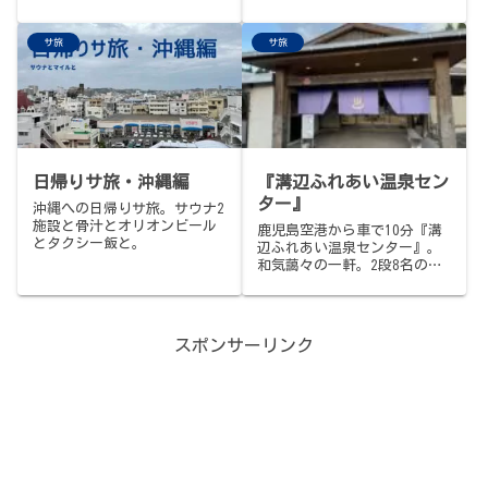
にスゴイサウナがあるとの噂
気浴、リニューアルされた露
を聞きつけていつもの日帰り
天のととのい椅子＆ベッド、
サ旅
サ旅
で行ってきました…
入口に「昭和ストロング」と
書かれたガス遠赤の正統派サ
ウナ室、目の前の源泉をキリ
ッと冷やした琥珀色の水風
呂。竹製の自然冷却装置で源
泉を冷やすSDGsエコシステム
も見もの。西大分駅から徒歩
20分・平日650円／休日750
日帰りサ旅・沖縄編
『溝辺ふれあい温泉セン
円・PayPay可。サ旅メシは中
華料理「王府」で大分名物ニ
ター』
沖縄への日帰りサ旅。サウナ2
ラ豚。
施設と骨汁とオリオンビール
鹿児島空港から車で10分『溝
とタクシー飯と。
辺ふれあい温泉センター』。
和気藹々の一軒。2段8名の遠
赤サウナでTV相撲中継、サウ
ナハット愛用の常連さん、横
長＆深めの掛け流し水風呂、
内気浴。早朝07:00オープン、
スポンサーリンク
火曜定休、入浴380円。レンタ
カー周遊フィナーレは、サク
ララウンジで、ようやくのビ
ール。