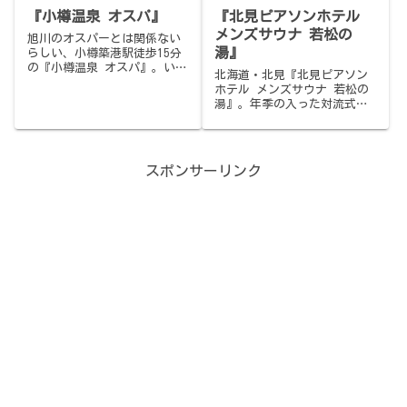
『小樽温泉 オスパ』
『北見ピアソンホテル
メンズサウナ 若松の
旭川のオスパーとは関係ない
湯』
らしい、小樽築港駅徒歩15分
の『小樽温泉 オスパ』。いぶ
北海道・北見『北見ピアソン
し銀の24時間営業、ダブルス
ホテル メンズサウナ 若松の
トーブとダブルBGM、地下750m
湯』。年季の入った対流式ス
の強塩泉、〆はザンギとメガ
トーブ、両側に2つの水風呂、
ハイボール。
なぜだか心地良い内気浴スペ
ース、下の中華料理店から出
前も取れるラウンジ、やさし
スポンサーリンク
い館内の空気感。北の秘密兵
器。サ旅メシは北見焼肉『味
覚園』。JR北見駅徒歩8分・入
浴1,500円・宿泊者無料・男
性専用。