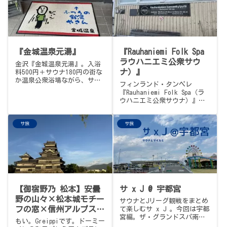
『金城温泉元湯』
『Rauhaniemi Folk Spa
ラウハニエミ公衆サウ
金沢『金城温泉元湯』。入浴
ナ）』
料500円＋サウナ180円の街な
か温泉公衆浴場ながら、サウ
フィンランド・タンペレ
ナストーブの上には大きな鍋
『Rauhaniemi Folk Spa（ラ
で湿度バッチリ、地下水掛け
ウハニエミ公衆サウナ）』。
流しの夏でも16℃の水風呂は
1929年開業、ネシ湖
飲める最高級品質、屋上には
（Näsijärvi）に突き出した
露天温泉と外気浴スペース。
サ旅
サ旅
岬に建つ、伝統的な木造・薪
第2・第4土曜には北陸アウフ
の公衆サウナ。6年ぶり2度目
グースチームによる「金城あ
の年末訪問記。受付は「シス
うふぐーす」も。1年越しの火
テムトラブルで先に入っちゃ
曜定休リベンジ、圧倒的な日
って」と信用ベース、更衣室
常感に、ほっこり。
のロッカーには鍵もかからな
い、この国らしいたたずま
い。大サウナの耳がちぎれる
【御宿野乃 松本】安曇
サ x J @ 宇都宮
ロウリュ、半分くらいのお客
さんが被る「サウナハット改
野の山々×松本城モチー
サウナとJリーグ観戦をまとめ
めニット帽」、6年前は完全凍
フの窓×信州アルプス牛
て楽しむサ x J 。今回は宇都
結だった湖が今回は普通に入
宮編。ザ・グランドスパ南大
鍋！あづみの湯を徹底レ
もい。Greippiです。ドーミー
れた景色、そして、そう、こ
門とカンセキスタジアムと宝