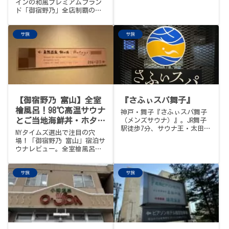
ビュー
インの和風プレミアムブラン
れが、冬のフィンランドとい
湯を堪能してきました。
ド「御宿野乃」全店制覇の
う1日の記録です。
旅、第11弾。今回の舞台は北
アルプス・安曇野の玄関口、
サ旅
サ旅
長野県松本市の「天然温泉 あ
づみの湯 御宿野乃 松本」で
す。【まず訂正とお詫び】開
業順を間違えていまし...
【御宿野乃 富山】全室
『さふぃスパ舞子』
檜風呂！98℃高温サウナ
神戸・舞子『さふぃスパ舞子
とご当地海鮮丼・ホタル
（メンズサウナ）』。JR舞子
駅徒歩7分、サウナ王・太田宏
イカを堪能（NYタイムズ
NYタイムズ選出で注目の穴
氏プロデュースの新作。巨大
選出の街）
場！「御宿野乃 富山」宿泊サ
テレビが主役のメゾネット構
ウナレビュー。全室檜風呂の
造「みるみる」、赤いタイル
客室、98℃の高温サウナと
の妖艶な「もくもく」、新技
14℃水風呂の客観的データか
グルシン深水風呂＋四方ジェ
サ旅
サ旅
ら、朝食バイキングのご当地
ット＋脳天直撃「クロスカウ
海鮮丼まで徹底解説。インバ
ンター」、そして落ち着ける
ウンド激増前に行くべき極上
オアシス「なぎさ」。〆は元
の富山サウナ旅の全貌をお届
町の『立ち飲みばん』で厚揚
けします。
げとハイボール、バスで伊丹
へ。