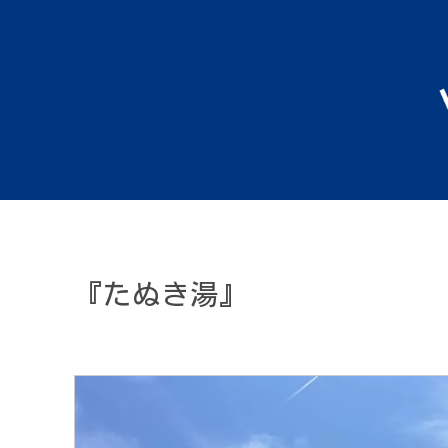
『たぬき湯』