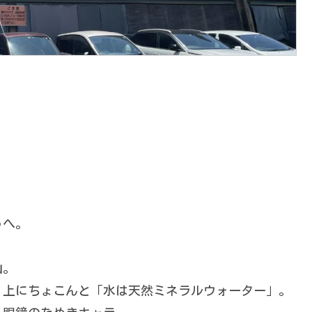
うへ。
山。
、上にちょこんと「水は天然ミネラルウォーター」。