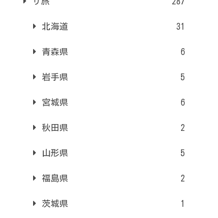
サ旅
287
北海道
31
青森県
6
岩手県
5
宮城県
6
秋田県
2
山形県
5
福島県
2
茨城県
1