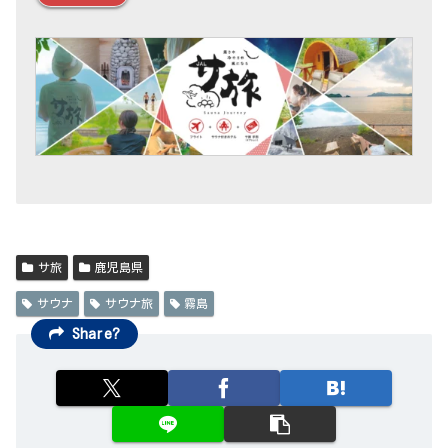
サ旅
鹿児島県
サウナ
サウナ旅
霧島
Share?