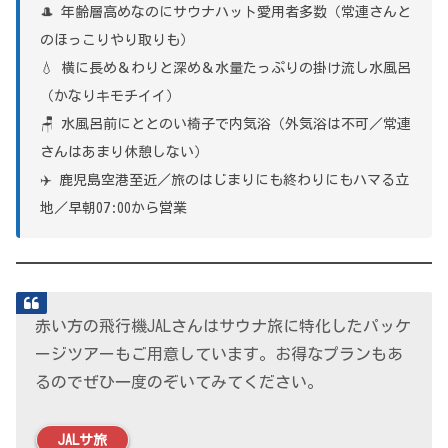
🎩 年齢層高めなのにサウナハット愛用者多数（常連さんと
のほっこりやり取りも）
💧 横に長め＆わりと深め＆水量たっぷりの掛け流し水風呂
（かなりキモチイイ）
🪑 水風呂前にととのい椅子で内気浴（外気浴は不可／常連
さんはあまり休憩しない）
✈️ 鹿児島空港至近／旅のはじまりにも終わりにもハマる立
地／早朝07:00から営業
赤い方の飛行機JALさんはサウナ旅に特化したパッケ
ージツアーもご用意しています。お得なプランもあ
るのでぜひ一度のぞいてみてください。
JALサ旅