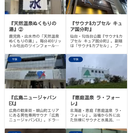
覚園』。JR北見駅徒歩8分・入
浴1,500円・宿泊者無料・男
性専用。
『天然温泉ぬくもりの
『サウナ&カプセル キュ
湯』②
ア国分町』
鹿児島・出水市の「天然温泉
仙台・勾当台公園『サウナ&カ
ぬくもりの湯」。毎分400リッ
プセル キュア国分町』。副題
トル吐出のツインフォール
は「サウナ&カプセル」。ブー
「明神の滝」、IKIストーブ搭
ム以前から東北の顔として全
載サウナ、個性豊かなアウフ
国に名を轟かせてきた稀有な
サ旅
サ旅
グース（1日4回）が揃う。
老舗。24時間営業、屋上の開
460円・PayPay可・宿泊可・
放的な露天と外気浴、大量の
月曜定休。来るたびにアップ
漫画に囲まれたリクライニン
グレードされ続ける出水の名
グフロア、そして東北初・水
施設。
曜「熱波の日」のロウリュ。
今回はサウナイキタイのトン
トゥ抽選会当選招待券の期限
最終週、ぶらり途中下車の旅
『広島ニュージャパン
『恵庭温泉 ラ・フォー
の3軒目。西川町を卒業したア
ダチさんが2025年11月からコ
EX』
レ』
チラ所属という、うれしい伏
広島の歓楽街・銀山町エリア
北海道・恵庭『恵庭温泉 ラ・
線もこっそり回収の巻。
にある男性専用サウナ「広島
フォーレ』。浴場から外に出
ニュージャパンEX」。ドライ
た別棟にサウナと水風呂、露
サウナ・よもぎスチーム・セ
天スペースにはととのい椅子
ルフロウリュの3種類から選
がたくさんで動線バッチリ。