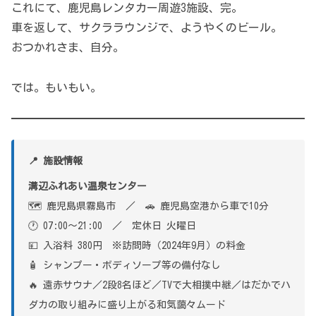
これにて、鹿児島レンタカー周遊3施設、完。
車を返して、サクララウンジで、ようやくのビール。
おつかれさま、自分。
では。もいもい。
📍 施設情報
溝辺ふれあい温泉センター
🗺 鹿児島県霧島市 ／ 🚗 鹿児島空港から車で10分
🕐 07:00〜21:00 ／ 定休日 火曜日
💴 入浴料 380円 ※訪問時（2024年9月）の料金
🧴 シャンプー・ボディソープ等の備付なし
🔥 遠赤サウナ／2段8名ほど／TVで大相撲中継／はだかでハ
ダカの取り組みに盛り上がる和気藹々ムード