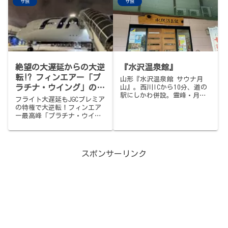
サ旅
サ旅
べ、水風呂は15℃設定。24時
20人入れる大きめサウナは湿
間営業でカプセルホテルも完
度感もありいいコンディショ
備。路面電車「銀山町」から
ン、水風呂はガンガン流しっ
徒歩5分。広島の夜遊びの拠点
ぱなしで冷たい。モール温泉
に。
の露天で温冷同時浴も。お食
事処も休憩所もあって470円、
これぞ日常のサウナ。11:00-
23:00、定休日なし。
絶望の大遅延からの大逆
『水沢温泉館』
転!? フィンエアー「プ
山形『水沢温泉館 サウナ月
ラチナ・ウイング」の極
山』。西川ICから10分、道の
駅にしかわ併設。霊峰・月山
上サウナとまさかの結末
フライト大遅延もJGCプレミア
の雪解け水を全身で味わう贅
の特権で大逆転！フィンエア
沢な水風呂、暗めのフィンラ
ー最高峰「プラチナ・ウイン
ンド式サウナ、常連さんの粋
グ」の極上ラウンジサウナ潜
なロウリュ、無色透明でとろ
入記です。サウナからの強制
っとした温泉、850円のありが
退去や、搭乗口でのプレエコ
た設定。15時のゲリラ熱波の
への無償アップグレード（イ
冒頭、熱波師アダチさんの卒
スポンサーリンク
ンボラ）まで、マイル旅の魅
業宣言＝西川町の地域おこし
力が詰まった北欧サウナ旅・
協力隊の任期満了、しんみり
完結編。
ととのう水曜午後。サ飯は河
北町「いろは支店」で、あえ
ての肉中華。