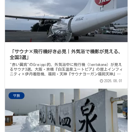
「サウナ×飛行機好き必見｜外気浴で機影が見える、
全国3選」
"赤い翼病"のGreippi的、外気浴中に飛行機（lentokone）が見え
るサウナ3選。大阪・京橋『白玉温泉ユートピア』の屋上インフィ
ニティ×伊丹着陸機、福岡・天神『サウナヨーガン福岡天神』の
広大な屋上×A350機種判別ができるほど近い機影、そして横綱
2026.08.01
級・沖縄『琉球温泉 龍神の湯』（瀬長島ホテル内）の那覇空港着
発の国際線カラフル機体まで。サウナと飛行機、この2つが好きな
方の、うれしい交差点を、地理的にもバランスよく3軒。
サ旅