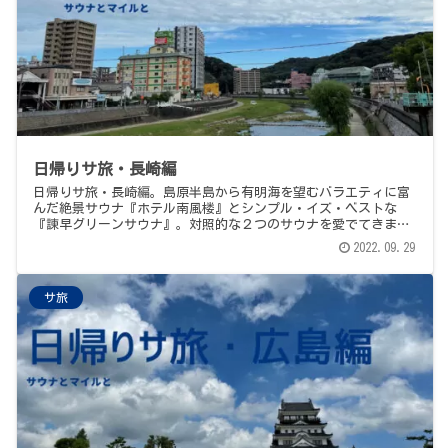
日帰りサ旅・長崎編
日帰りサ旅・長崎編。島原半島から有明海を望むバラエティに富
んだ絶景サウナ『ホテル南風楼』とシンプル・イズ・ベストな
『諫早グリーンサウナ』。対照的な２つのサウナを愛でてきまし
た。
2022.09.29
サ旅