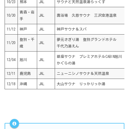
10/23
熊本
JAL
サウナと天然温泉湯らっくす
青森・岩
10/30
JAL
壽浴場 久慈サウナ 三沢空港温泉
手
11/12
神戸
JAL
神戸サウナ＆スパ
登別・千
夢元さぎり湯 登別グランドホテル
11/20
JAL
歳
千代乃湯えん
銀座サウナ プレミアホテルCABIN旭川
12/04
旭川
JAL
かぐらの湯
12/11
鹿児島
JAL
ニューニシノサウナ＆天然温泉
12/18
沖縄
JAL
大山サウナ りっかりっか湯