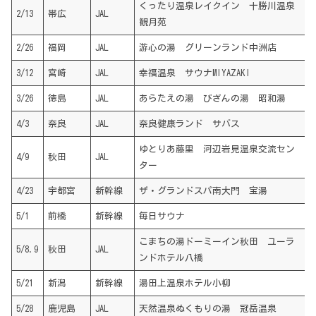
くったり温泉レイクイン 十勝川温泉
2/13
帯広
JAL
観月苑
2/26
福岡
JAL
游心の湯 グリーンランド中洲店
3/12
宮崎
JAL
幸福温泉 サウナMIYAZAKI
3/26
徳島
JAL
あらたえの湯 びざんの湯 昭和湯
4/3
奈良
JAL
奈良健康ランド サバス
ゆとりあ藤里 河辺岩見温泉交流セン
4/9
秋田
JAL
ター
4/23
宇都宮
新幹線
ザ・グランドスパ南大門 宝湯
5/1
前橋
新幹線
毎日サウナ
こまちの湯ドーミーイン秋田 ユーラ
5/8.9
秋田
JAL
ンドホテル八橋
5/21
新潟
新幹線
湯田上温泉ホテル小柳
5/28
鹿児島
JAL
天然温泉ぬくもりの湯 冠岳温泉