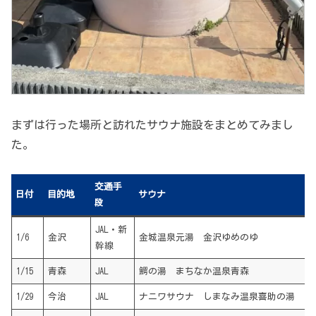
まずは行った場所と訪れたサウナ施設をまとめてみまし
た。
交通手
日付
目的地
サウナ
段
JAL・新
1/6
金沢
金城温泉元湯 金沢ゆめのゆ
幹線
1/15
青森
JAL
鰐の湯 まちなか温泉青森
1/29
今治
JAL
ナニワサウナ しまなみ温泉喜助の湯