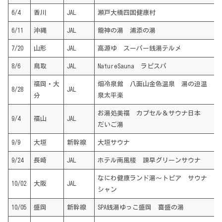
6/4
香川
JAL
瀬戸大橋四国健康村
6/11
沖縄
JAL
龍神の湯 浦添の湯
7/20
山形
JAL
高源ゆ スーパー銭湯テルメ
8/6
鳥取
JAL
NatureSauna ラピスパ
福岡・大
畑冷泉館 八面山金色温泉 湯の迫温
8/28
JAL
分
泉太平楽
お湯処美福 カプセル＆サウナ日本
9/4
福山
JAL
だいご湯
9/9
大垣
新幹線
大垣サウナ
9/24
長崎
JAL
ホテル南風楼 諫早グリーンサウナ
なにわ健康ランド湯〜トピア サウナ
10/02
大阪
JAL
シャン
10/05
盛岡
新幹線
SPA銭湯ゆっこ盛岡 喜盛の湯