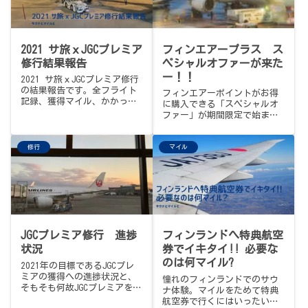
2021 サ旅ｘJGCプレミア
フィンエアープラス ス
修行結果報告
ペシャルオファーが来た
ー！！
2021 サ旅ｘJGCプレミア修行
の結果報告です。全フライト
フィンエアーポイントがお得
記録、獲得マイル、かかった
に購入できる「スペシャルオ
費用などなどすべて振り返っ
ファー」が期間限定で始まり
てみたいと思います。2022年
ました
に向けての展望も。
修行
マイル
JGCプレミア修行 進捗
フィンランドへ特典航空
状況
券でイキタイ!! 必要な
のは何マイル?
2021年の目標であるJGCプレ
ミアの獲得への進捗状況と、
憧れのフィンランドでのサウ
そもそも何故JGCプレミアをめ
ナ体験。マイルをためて特典
ざすのか…
航空券で行くにはいったい何