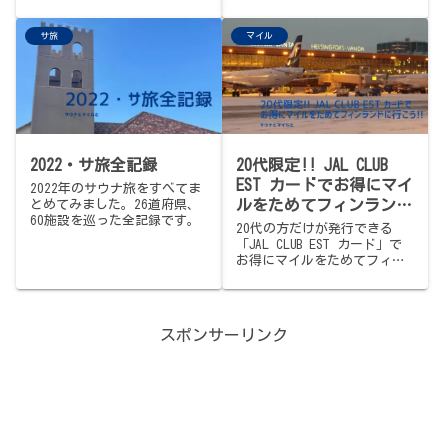
マイル必要なのか調べてみま
す。
サ旅
マイル
2022・サ旅全記録
20代限定!! JAL CLUB
EST カードでお得にマイ
2022年のサウナ旅をすべてま
ルをためてフィンランド
とめてみました。26道府県、
60施設を巡った全記録です。
に行こう!!
20代の方だけが発行できる
「JAL CLUB EST カード」で
お得にマイルをためてフィン
ランドへの特典航空券をGET
しませんか？通常のJALカード
との違いなど詳しく解説しま
す。
スポンサーリンク