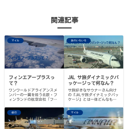
関連記事
マイル
旅のいろいろ
フィンエアープラスっ
JAL サ旅ダイナミックパ
て？
ッケージって何なん？
ワンワールドアライアンスメ
サ旅好きなサウナーさん向け
ンバーの一翼を担う北欧・フ
の『JALサ旅ダイナミックパッ
ィンランドの航空会社「フィ
ケージ』とは一体どんなもな
ンエアー」のマイレージプロ
ののでしょう?概要の解説とオ
グラム「フィンエアーポイン
ススメの活用法をお伝えしま
修行
マイル
ト」とは？メリットデメリッ
す。
トからお得な活用法までさら
っとご紹介。