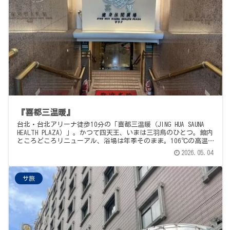
『喜都三温暖』
台北・台北アリーナ徒歩10分の「喜都三温暖（JING HUA SAUNA
HEALTH PLAZA）」。かつて四天王、いまは三羽烏のひとつ。館内
ところどころリニューアル、浴場は年季そのまま。106℃の高温
サウナ室はパイナップルの皮と水桶で湿度キープ、サ室前にはキ
2026.05.04
ンキンの冷やしタオル、10℃以下の水風呂、すんごい滝、プール
との冷冷交代浴も可。サービスの台湾茶あり。支配人のサウナ愛
がそこかしこに香る、初めての台湾サウナにいちばんおすすめの
サ旅
一軒。入浴700元・24時間営業。サ旅メシは近所の朝食屋で鹹豆
漿。