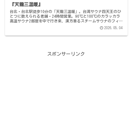
『天龍三温暖』
台北・台北駅徒歩10分の「天龍三温暖」。台湾サウナ四天王のひ
とつに数えられる老舗・24時間営業。90℃と100℃のカラッカラ
高温サウナ2部屋を中で行き来、漢方香るスチームサウナのフィー
バータイム、グルシン級の強冷水風呂と常温のひろーいプール、
2026.05.04
龍の吐水ハンパない薬湯、浴槽の段差ハンパない設計。お食事も
休憩室も仮眠室も完備、12時間滞在＆宿泊も可。入浴700元
（3,500円弱）。サ旅メシは隣の食堂で鶏肉飯。日本のサウナー
が初めての海外サウナに行くならまずここ。
スポンサーリンク