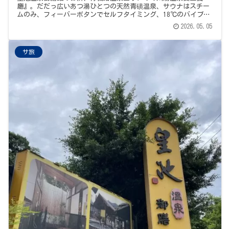
廳』。だだっ広いあつ湯ひとつの天然青磺温泉、サウナはスチー
ムのみ、フィーバーボタンでセルフタイミング、18℃のバイブラ
水風呂。サウナ目的だと物足りないけれど、温泉込みで充分楽し
2026.05.05
める、お隣ハシゴの一軒。
サ旅