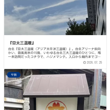
『亞太三温暖』
台北『亞太三温暖（アジア太平洋三温暖）』。台北アリーナ斜向
かい、微風南京の15階、いわゆる台北三大三温暖のひとつに、唯
一未訪問だったコチラで、ハジメマシテ。入口から館内までゴー
ジャス、ドライサウナはメジャーリーグ中継の高温カラカラ、ス
2026.07.25
チームサウナは視界ほぼゼロのフィーバータイム、そして15階に
ありながらの、バカデカな温水プールに、シングル・プールの2段
構えの水風呂。ガウンで無料の甘めドリンクを片手に、無駄にゴ
サ旅
ージャスな休憩所で、ふう、と。2泊3日・台北サウナ4軒シリー
ズ、1軒目の記録です。