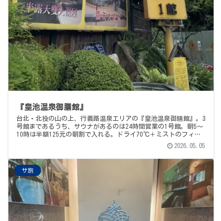
『皇池温泉御膳館』
台北・北投の山の上、行義路温泉エリアの『皇池温泉御膳館』。3
号館まであるうち、サウナがあるのは24時間営業の1号館。朝5〜
10時は半額125元の朝割で入れる。ドライ70℃＋ミストのフィー
バー、円形の水風呂は平塚グリーンサウナそっくりで、なつかし
2026.05.05
い。世界の奇蹟、鐳温泉、癒の一枚板。
サ旅