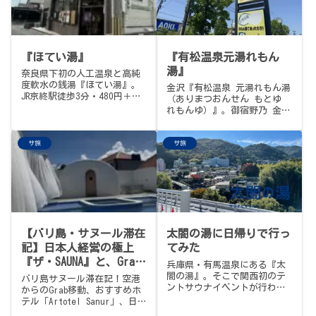
の室"（セルフロウリュ可）の
2種、やや深めで広い15℃水風
呂、そして都会のど真ん中と
は思えない空の抜けの良い外
気浴。サウナ飯は"ラーメンか
『ほてい湯』
『有松温泉元湯れもん
と思うほど麺多め"のもつ鍋定
湯』
奈良県下初の人工温泉と高純
食＋メガハイボールで。全体
度軟水の銭湯『ほてい湯』。
的にしっかり好印象の1軒でし
金沢『有松温泉 元湯れもん湯
JR京終駅徒歩3分・480円＋サ
た。
（ありまつおんせん もとゆ
ウナ150円。メゾネット浴場の
れもんゆ）』。御宿野乃 金沢
階上にある熱々ボナサウナ、
に宿泊する前、金沢駅からバ
サ室に流れるFM COCOLO、サウ
スに乗り、野乃の前を通り過
ナ出て3歩のやわらか軟水水風
サ旅
サ旅
ぎてバス停「寺地」で下車、
呂。サ旅メシは奈良駅近くの
徒歩1分。入浴料500円＋サウ
立ち飲み「369ミロク」で。
ナ200円。110℃のストーン対
流式サウナ（20分ごとにオー
トロウリュ、テレビはNHKのど
自慢）、18℃と20℃の2つの
水風呂（屋外は小さめプール
で潜水OK）、そしてぬるめの
【バリ島・サヌール滞在
太閤の湯に日帰りで行っ
モール泉が締めのごちそう。
サウナ飯は帰り道、金沢の隠
記】日本人経営の極上
てみた
れB級グルメの雄『宇宙軒食
『ザ・SAUNA』と、Grab
兵庫県・有馬温泉にある『太
堂』のとんバラ定食で。地元
で巡る大人の南国サウナ
閤の湯』。そこで関西初のテ
バリ島サヌール滞在記！空港
の爺さんたちに愛される、風
ントサウナイベントが行われ
旅🌴
からのGrab移動、おすすめホ
通しの良い1軒でした。
るということで、いつもの日
テル「Artotel Sanur」、日
帰りサウナ旅として行ってき
本人経営の極上サウナ『ZA