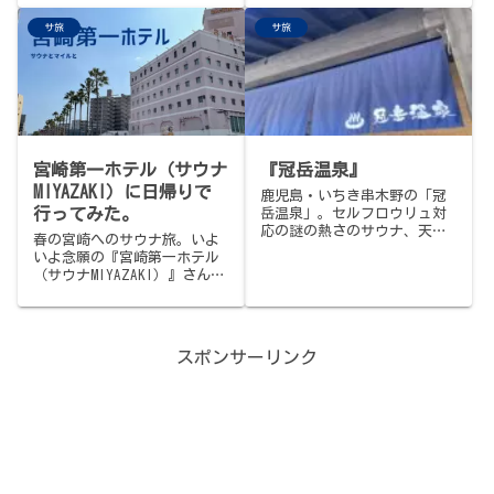
ました…
SAUNA BALI』の徹底レビュー
サ旅
サ旅
をお届け。大人のバリ島旅行
を計画中の方必見の実用ガイ
ドです。
宮崎第一ホテル（サウナ
『冠岳温泉』
MIYAZAKI）に日帰りで
鹿児島・いちき串木野の「冠
行ってみた。
岳温泉」。セルフロウリュ対
応の謎の熱さのサウナ、天然
春の宮崎へのサウナ旅。いよ
水ドバドバ掛け流しの水風
いよ念願の『宮崎第一ホテル
呂、大自然の静寂外気浴が揃
（サウナMIYAZAKI）』さん
う。スタッフの笑顔とやさし
へ。独特のナナメ上からのサ
さに溢れた施設で、サ飯のき
ービスを体験してきました。
つねうどんもやさしい。460
円・PayPay可・第一水曜定
休。
スポンサーリンク