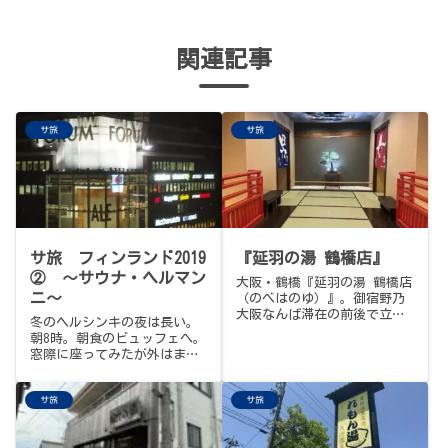
関連記事
サ旅
サ旅
サ旅 フィンランド2019
『延羽の湯 鶴橋店』
② 〜サウナ・ヘルマン
大阪・鶴橋『延羽の湯 鶴橋店
ニ〜
（のべはのゆ）』。御宿野乃
大阪なんば滞在の前後で立ち
冬のヘルシンキの夜は長い。
寄った2軒目、鶴橋駅から徒歩
朝8時。朝食のビュッフェへ。
8分、リニューアルしたてでキ
窓際に座ってみたが外はまだ
レイな入浴料1,000円の高コ
暗い。今日は2件のサウナに行
スパ大型サウナ施設。「関西
く予定だ。1件目は「サウナヘ
一熱い」と噂の90℃"熱風蒸
サ旅
サ旅
ルマンニ」…
屋"（40人定員・1時間に1度
のロウリュサービス）と、も
ぐり込む秘密基地感の86℃"熱