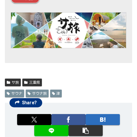
サ旅
三重県
サウナ
サウナ旅
津
Share?