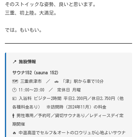
そのストイックな姿勢、良いと思います。
三重、初上陸。大満足。
では。もいもい。
📍 施設情報
サウナ152（sauna 152）
🗺 三重県津市 ／ 🚗 「津」駅から車で10分
🕐 11:00〜23:00 ／ 定休日 月曜
💴 入浴料 ビジター2時間 平日2,200円／休日2,750円（他
各種料金あり） ※訪問時（2024年11月）の料金
🚹 男性専用／予約可／貸切サウナあり／レディースデイ定
期開催
🔥 中温高湿でセルフ＆オートのロウリュが心地よいサウナ