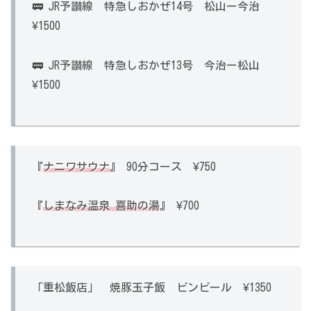
🚃 JR予讃線 特急しおかぜ14号 松山ー今治
¥1500
🚃 JR予讃線 特急しおかぜ13号 今治ー松山
¥1500
『
ナニワサウナ
』 90分コース ¥750
『
しまなみ温泉 喜助の湯
』 ¥700
「重松飯店」 焼豚玉子飯 ビンビール ¥1350