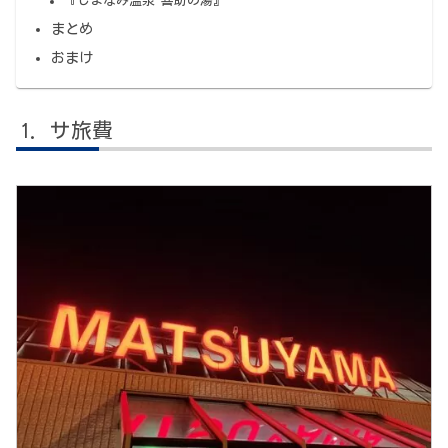
『しまなみ温泉 喜助の湯』
まとめ
おまけ
サ旅費