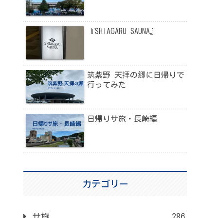
『SHIAGARU SAUNA』
筑紫野 天拝の郷に日帰りで
行ってみた
日帰りサ旅・長崎編
カテゴリー
サ旅
286