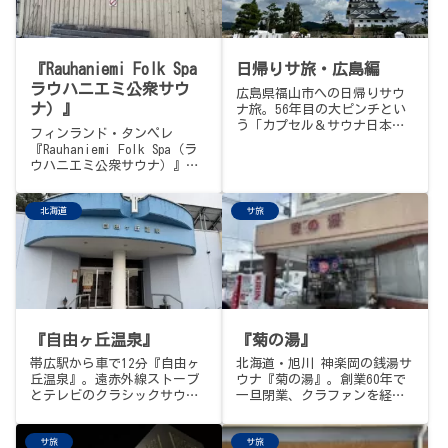
『Rauhaniemi Folk Spa
日帰りサ旅・広島編
ラウハニエミ公衆サウ
広島県福山市への日帰りサウ
ナ）』
ナ旅。56年目の大ピンチとい
う「カプセル＆サウナ日本」
フィンランド・タンペレ
さんを支援すべく訪問しまし
『Rauhaniemi Folk Spa（ラ
たが果たして… 迷宮のような
ウハニエミ公衆サウナ）』。
銭湯サウナ「だいご湯」さん
1929年開業、ネシ湖
へも。
（Näsijärvi）に突き出した
北海道
サ旅
岬に建つ、伝統的な木造・薪
の公衆サウナ。6年ぶり2度目
の年末訪問記。受付は「シス
テムトラブルで先に入っちゃ
って」と信用ベース、更衣室
のロッカーには鍵もかからな
い、この国らしいたたずま
い。大サウナの耳がちぎれる
『自由ヶ丘温泉』
『菊の湯』
ロウリュ、半分くらいのお客
さんが被る「サウナハット改
帯広駅から車で12分『自由ヶ
北海道・旭川 神楽岡の銭湯サ
めニット帽」、6年前は完全凍
丘温泉』。遠赤外線ストーブ
ウナ『菊の湯』。創業60年で
結だった湖が今回は普通に入
とテレビのクラシックサウナ
一旦閉業、クラファンを経て
れた景色、そして、そう、こ
に、絹のヴェールをまとった
2024年9月に大復活。ハルビ
れが、冬のフィンランドとい
「アマビエ様」のロウリュ。
アの最新ストーブと日替わり
う1日の記録です。
サ旅
サ旅
飲泉可のかすかな硫黄の冷鉱
アロマ、地下水ドバドバの水