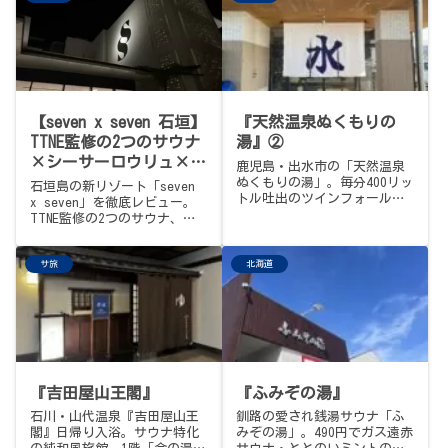
泉、お庭の池でカモが泳ぐモ
風呂、激アツの熱湯。腹ごし
ール温泉。〆は念願のランチ
らえは蜂屋『濃いーの』のス
ョ・エルパソでどろぶた。と
モークサウナラーメン。
かち帯広3施設めぐり、フィナ
ーレ。
【seven x seven 石垣】
『天然温泉ぬくもりの
TTNE監修の2つのサウナ
湯』②
×シーサーロウリュ×イ
鹿児島・出水市の「天然温泉
ンフィニティプール！国
ぬくもりの湯」。毎分400リッ
石垣島の新リゾート「seven
トル吐出のツインフォール
内で海外リゾート気分を
x seven」を徹底レビュー。
「明神の滝」、IKIストーブ搭
TTNE監修の2つのサウナ、シ
味わえる神施設を徹底レ
載サウナ、個性豊かなアウフ
ーサーロウリュの粋な演出、
ビュー
グース（1日4回）が揃う。
目の前のインフィニティプー
460円・PayPay可・宿泊可・
サ旅
北海道
ル、そしてチェックアウト後
月曜定休。来るたびにアップ
もサウナOKの神対応。国内で
グレードされ続ける出水の名
海外リゾート気分を味わえる
施設。
贅沢な1軒。¥22,692。
『吉田屋山王閣』
『ふみぞの湯』
石川・山代温泉『吉田屋山王
釧路の愛され銭湯サウナ「ふ
閣』日帰り入浴。サウナ特化
みぞの湯」。490円でガス遠赤