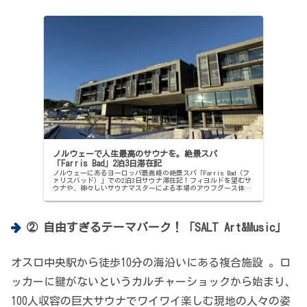
ノルウェーで人生最高のサウナを。絶景スパ
「Farris Bad」2泊3日滞在記
ノルウェーにあるヨーロッパ最高峰の絶景スパ「Farris Bad（フ
ァリスバッド）」での2泊3日サウナ滞在記！フィヨルドを望むサ
ウナや、神々しいサウナマスターによる本場のアウフグース体験
など、人生最高のサウナ旅の全貌をお届けします。
② 自由すぎるテーマパーク！「SALT Art&Music」
オスロ中央駅から徒歩10分の海沿いにある複合施設 。ロ
ッカーに鍵がないというカルチャーショックから始まり、
100人収容の巨大サウナでワイワイ楽しむ現地の人々の姿