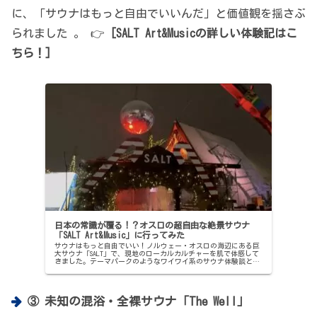
に、「サウナはもっと自由でいいんだ」と価値観を揺さぶ
られました 。 👉
[SALT Art&Musicの詳しい体験記はこ
ちら！]
日本の常識が覆る！？オスロの超自由な絶景サウナ
「SALT Art&Music」に行ってみた
サウナはもっと自由でいい！ノルウェー・オスロの海辺にある巨
大サウナ「SALT」で、現地のローカルカルチャーを肌で体感して
きました。テーマパークのようなワイワイ系のサウナ体験談と、
サウナ旅の拠点に便利なオスロ駅近ホテルのリアルな宿泊記で
す。
③ 未知の混浴・全裸サウナ「The Well」