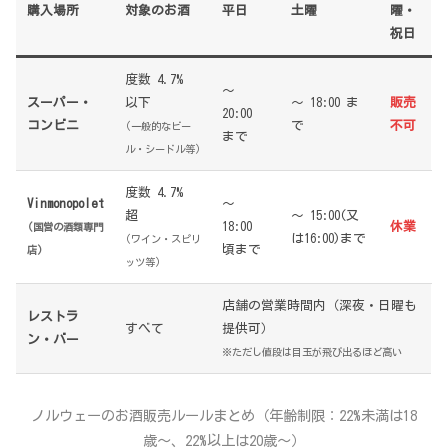
購入場所
対象のお酒
平日
土曜
曜・
祝日
度数 4.7%
〜
スーパー・
以下
〜 18:00 ま
販売
20:00
コンビニ
で
不可
(一般的なビー
まで
ル・シードル等)
度数 4.7%
Vinmonopolet
〜
超
〜 15:00(又
18:00
休業
(国営の酒類専門
は16:00)まで
(ワイン・スピリ
頃まで
店)
ッツ等)
店舗の営業時間内（深夜・日曜も
レストラ
すべて
提供可）
ン・バー
※ただし値段は目玉が飛び出るほど高い
ノルウェーのお酒販売ルールまとめ（年齢制限：22%未満は18
歳〜、22%以上は20歳〜）