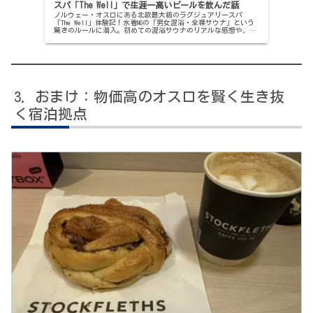
スパ「The Well」で生涯一高いビールを飲んだ話
ノルウェー・オスロにある北欧最大級のラグジュアリースパ
「The Well」体験記！水着NGの「男女混浴・全裸サウナ」という
驚きのルールに潜入。初めての混浴サウナのリアルな感想や、お
得に楽しむホテル宿泊の裏技まで動画付きで徹底解説します。
おまけ：物価高のオスロを賢く生き抜
く宿泊拠点