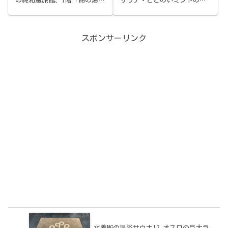
の純和風旅館、1階「命の湯」
サウナ・ととのいミントの水
のオートロウリュ、17℃ひか
風呂・湯けむり露天が楽しめ
えめ深め露天水風呂、和風庭
ます。
園での外気浴、アウフグース
等イベントも。バス停「山代
スポンサーリンク
温泉東口」徒歩12分、06:00-
10:00/14:00-22:30、事前予
約制、2時間30分2,500円。〆
は名門秋吉のやきとり。
水着NGの混浴サウナ!? オスロの巨大ラ