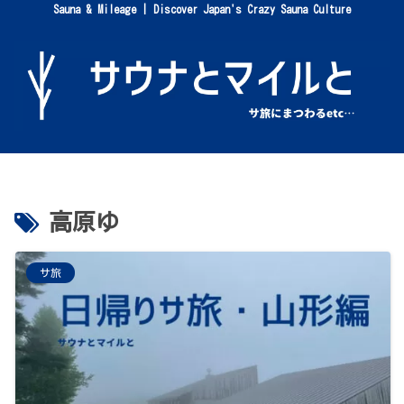
Sauna & Mileage | Discover Japan's Crazy Sauna Culture
高原ゆ
サ旅