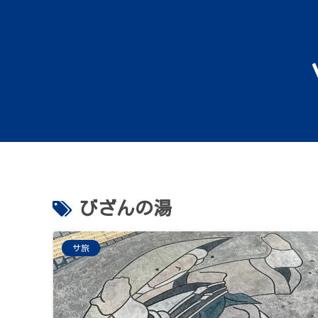
びざんの湯
サ旅