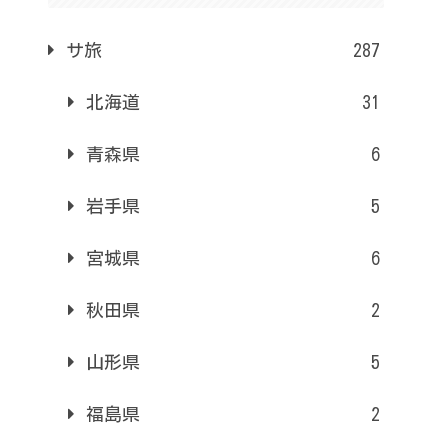
サ旅
287
北海道
31
青森県
6
岩手県
5
宮城県
6
秋田県
2
山形県
5
福島県
2