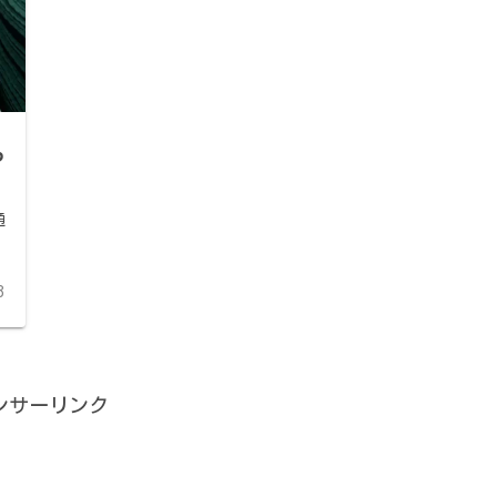
っ
通
8
ンサーリンク