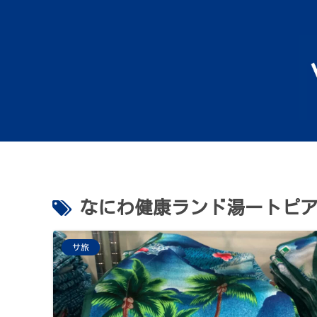
なにわ健康ランド湯ートピ
サ旅