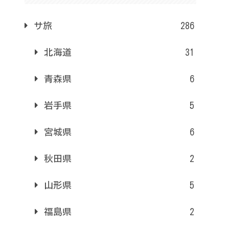
サ旅
286
北海道
31
青森県
6
岩手県
5
宮城県
6
秋田県
2
山形県
5
福島県
2