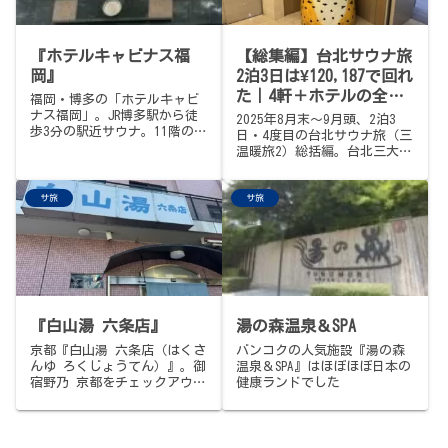
計。お食事も休憩室も仮眠室
茶屋のカツカレーで「夏のお
も完備、12時間滞在＆宿泊も
もひで」。2年ぶり2度目、ま
可。入浴700元（3,500円
た来年。
弱）。サ旅メシは隣の食堂で
『ホテルキャビナス福
【総集編】台北サウナ旅
鶏肉飯。日本のサウナーが初
岡』
2泊3日は¥120,187で回れ
めての海外サウナに行くなら
た｜4軒＋ホテルの全記
福岡・博多の「ホテルキャビ
まずここ。
録
ナス福岡」。JR博多駅から徒
2025年8月末〜9月頭、2泊3
歩3分の駅近サウナ。11階の展
日・4度目の台北サウナ旅（三
望大浴場、屋上の露天風呂と
温暖旅2）総括編。台北三大三
外気浴、2台のストーブが稼働
温暖の最後の1軒『亞太三温
するアチアチの高温サウナ、
暖』と、北投で「あえてのサ
足湯付きの低温ロイヤルサウ
サ旅
サ旅
ウナ探訪」3軒（南豐天玥泉會
ナ、福岡グルメが揃う展望レ
館／ザ・ガイア大浴場／水美
ストランを完備。基本料金
溫泉會館）、合計4軒の動線、
2,585円・カプセル宿泊可・
ホテル2軒の対比（コートヤー
24時間営業・年中無休・男性
ド台北ダウンタウン＝ポイン
専用。フライト前にも立ち寄
ト無料泊 vs ザ・ガイア＝丘
れる博多の名施設。
の上の贅沢1泊）、江南足體養
生會館の"サウナ付きマッサー
『白山湯 六条店』
湯の森温泉＆SPA
ジ"、お土産の林華泰茶行の台
湾茶4種、そして、航空券込み
京都『白山湯 六条店（はくさ
バンコクの人気施設『湯の森
総合計 ¥120,187 の費用ぜん
んゆ ろくじょうてん）』。御
温泉＆SPA』はほぼほぼ日本の
ぶを1枚の表で公開。台湾めし
宿野乃 京都をチェックアウト
健康ランドでした
の詳細は別記事「【台湾めし
する前の朝、しっかりの銭湯
編】」でまとめてお届けしま
サウナ2軒巡りの1軒目。京都
す。
駅から徒歩18分、朝6時から入
浴料550円。朝サ活の聖地。サ