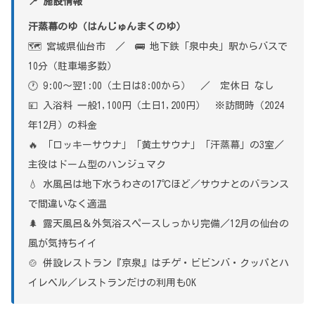
📍 施設情報
汗蒸幕のゆ（はんじゅんまくのゆ）
🗺 宮城県仙台市 ／ 🚌 地下鉄「泉中央」駅からバスで
10分（駐車場多数）
🕐 9:00〜翌1:00（土日は8:00から） ／ 定休日 なし
💴 入浴料 一般1,100円（土日1,200円） ※訪問時（2024
年12月）の料金
🔥 「ロッキーサウナ」「黄土サウナ」「汗蒸幕」の3室／
主役はドーム型のハンジュマク
💧 水風呂は地下水うわさの17℃ほど／サウナとのバランス
で間違いなく適温
🌲 露天風呂＆外気浴スペースしっかり完備／12月の仙台の
風が気持ちイイ
🍲 併設レストラン『京泉』はチゲ・ビビンバ・クッパとハ
イレベル／レストランだけの利用もOK