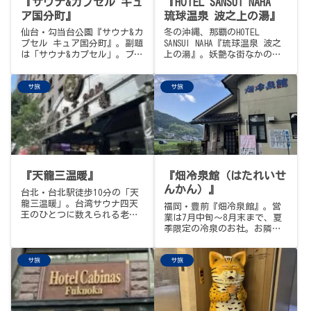
『サウナ&カプセル キュ
『HOTEL SANSUI NAHA
ア国分町』
琉球温泉 波之上の湯』
仙台・勾当台公園『サウナ&カ
冬の沖縄、那覇のHOTEL
プセル キュア国分町』。副題
SANSUI NAHA『琉球温泉 波之
は「サウナ&カプセル」。ブー
上の湯』。妖艶な街なかの正
ム以前から東北の顔として全
統派ホテルサウナ、カリッと
国に名を轟かせてきた稀有な
焼くトースター系サウナ室、
サ旅
サ旅
老舗。24時間営業、屋上の開
浅めの16℃水風呂、屋上の南
放的な露天と外気浴、大量の
国の風、水着でプール併用。
漫画に囲まれたリクライニン
サウナめしは玉城豆腐のみそ
グフロア、そして東北初・水
汁定食で沖縄っぽく。
曜「熱波の日」のロウリュ。
今回はサウナイキタイのトン
トゥ抽選会当選招待券の期限
最終週、ぶらり途中下車の旅
『天龍三温暖』
『畑冷泉館（はたれいせ
の3軒目。西川町を卒業したア
ダチさんが2025年11月からコ
んかん）』
台北・台北駅徒歩10分の「天
チラ所属という、うれしい伏
龍三温暖」。台湾サウナ四天
福岡・豊前『畑冷泉館』。営
線もこっそり回収の巻。
王のひとつに数えられる老
業は7月中旬〜8月末まで、夏
舗・24時間営業。90℃と
季限定の冷泉のお社。お隣の
100℃のカラッカラ高温サウナ
水神社の御神木の根本からこ
2部屋を中で行き来、漢方香る
んこん湧く霊泉、15℃ほどで
スチームサウナのフィーバー
サ旅
サ旅
10人入れる広さの「とろけ
タイム、グルシン級の強冷水
る」水風呂、ドライ／ミスト
風呂と常温のひろーいプー
男女日替わりのサウナ、夏休
ル、龍の吐水ハンパない薬
みのおばあちゃんちのような
湯、浴槽の段差ハンパない設
休憩処。サ飯はお隣・畑冷泉