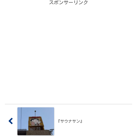
スポンサーリンク
ウナは115℃ガス遠赤ストー
ブ・座面に真紅（puna）のカ
ーペット・テレビ2台・広めの
20人定員。そして、この施設
の本当の主役、ダブルライオ
ンズ（2頭のleijona湯口）か
らrunsasに注がれる、超良好
水質の19℃地下水掛け流し水
風呂。数年前に高辻店で味わ
ったあの肌ざわりに、うれし
く再会。屋外外気浴・お湯も
じゅうぶんに良く、温冷交代
浴もたまらない1軒でした。
『サウナサン』