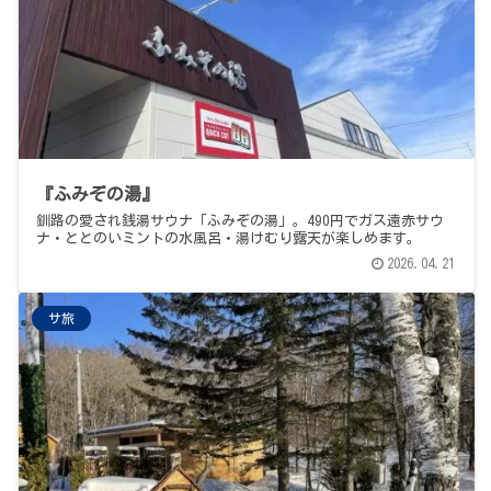
『ふみぞの湯』
釧路の愛され銭湯サウナ「ふみぞの湯」。490円でガス遠赤サウ
ナ・ととのいミントの水風呂・湯けむり露天が楽しめます。
2026.04.21
サ旅