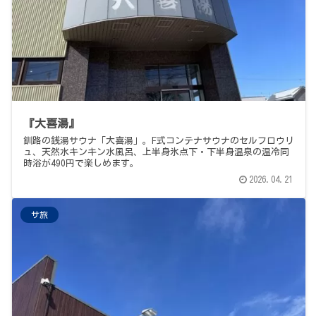
『大喜湯』
釧路の銭湯サウナ「大喜湯」。F式コンテナサウナのセルフロウリ
ュ、天然水キンキン水風呂、上半身氷点下・下半身温泉の温冷同
時浴が490円で楽しめます。
2026.04.21
サ旅