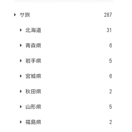
サ旅
287
北海道
31
青森県
6
岩手県
5
宮城県
6
秋田県
2
山形県
5
福島県
2