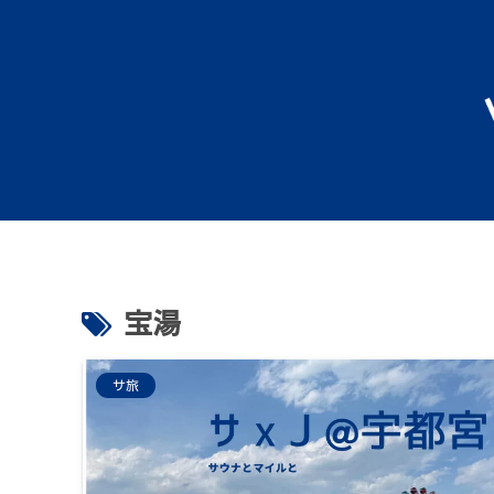
宝湯
サ旅