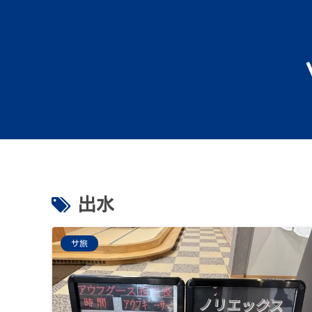
出水
サ旅