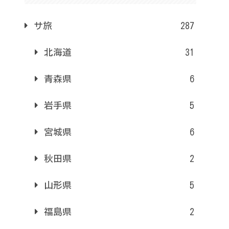
サ旅
287
北海道
31
青森県
6
岩手県
5
宮城県
6
秋田県
2
山形県
5
福島県
2