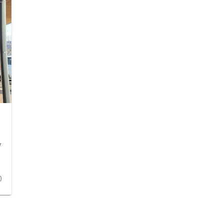
リ
ブ
0