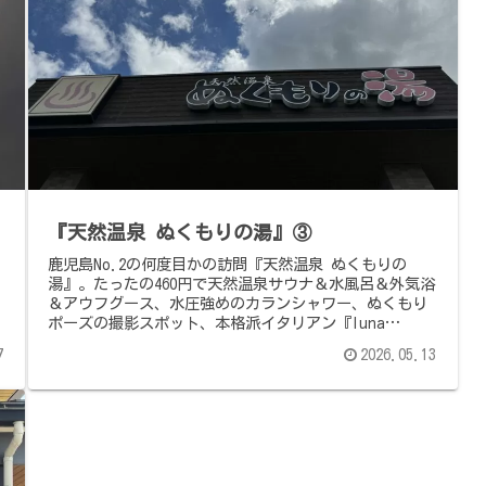
『天然温泉 ぬくもりの湯』③
鹿児島No.2の何度目かの訪問『天然温泉 ぬくもりの
湯』。たったの460円で天然温泉サウナ＆水風呂＆外気浴
＆アウフグース、水圧強めのカランシャワー、ぬくもり
ポーズの撮影スポット、本格派イタリアン『luna
sore』、パン屋『SUMOMO』も併設。出水駅から車で10
7
2026.05.13
分、月曜定休（第3月曜は営業）。