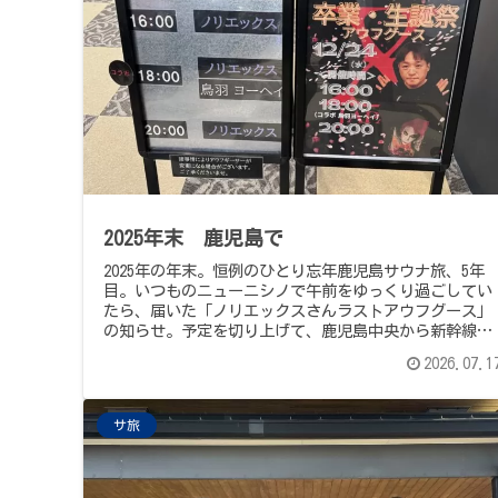
2025年末 鹿児島で
2025年の年末。恒例のひとり忘年鹿児島サウナ旅、5年
目。いつものニューニシノで午前をゆっくり過ごしてい
たら、届いた「ノリエックスさんラストアウフグース」
の知らせ。予定を切り上げて、鹿児島中央から新幹線で
出水へ、ぬくもりの湯の16時、満員のサウナ室で受け取
2026.07.1
った、ノリノリのタオルさばきと、大拍手。あの頃のみ
んな手探りだった空気から、いま、この一体感まで。ひ
とつのアウフグースの、しずかな、お別れの記録です。
サ旅