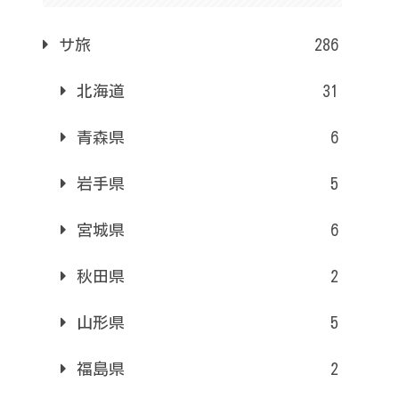
サ旅
286
北海道
31
青森県
6
岩手県
5
宮城県
6
秋田県
2
山形県
5
福島県
2