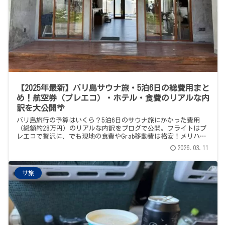
【2025年最新】バリ島サウナ旅・5泊6日の総費用まと
め！航空券（プレエコ）・ホテル・食費のリアルな内
訳を大公開🌴
バリ島旅行の予算はいくら？5泊6日のサウナ旅にかかった費用
（総額約28万円）のリアルな内訳をブログで公開。フライトはプ
レエコで贅沢に、でも現地の食費やGrab移動費は格安！メリハリ
をつけてバリ島を満喫する大人のコスパ旅の参考にどうぞ。
2026.03.11
サ旅