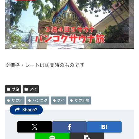
※価格・レートは訪問時のものです
サ旅
タイ
サウナ
バンコク
タイ
サウナ旅
Share?