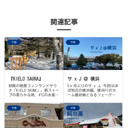
関連記事
サ旅
サ旅
『KIELO SAUNA』
サ x J ＠ 横浜
釧路の絶景フィンランドサウ
5ヶ月ぶりのサ x J。今回はほ
ナ「KIELO SAUNA」。薪ストー
ぼ地元の横浜編。横浜FCのホ
ブの柔らかな熱、4℃の水風
ーム最終戦となるツェーゲン
呂、満天の星空外気浴。また
金沢との一戦を観戦レポー
来たくなる施設でした。
ト。初訪問の『SPA EAS』と地
サ旅
サ旅
元で人気の極厚カツ丼も。