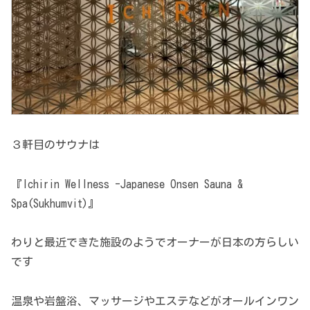
３軒目のサウナは
『Ichirin Wellness -Japanese Onsen Sauna &
Spa(Sukhumvit)』
わりと最近できた施設のようでオーナーが日本の方らしい
です
温泉や岩盤浴、マッサージやエステなどがオールインワン