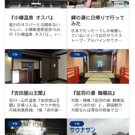
『小樽温泉 オスパ』
鰐の湯に日帰りで行って
みた
旭川のオスパーとは関係ない
らしい、小樽築港駅徒歩15分
日本でたった一つしか稼働し
の『小樽温泉 オスパ』。いぶ
ていないという幻のサウナス
し銀の24時間営業、ダブルス
トーブ・アルパインサウナと
トーブとダブルBGM、地下750m
はいったいどんなものなの
の強塩泉、〆はザンギとメガ
か？それを確かめに青森県は
ハイボール。
サ旅
サ旅
大鰐温泉・『鰐の湯』さんに
行って参りました。
『吉田屋山王閣』
『延羽の湯 鶴橋店』
石川・山代温泉『吉田屋山王
大阪・鶴橋『延羽の湯 鶴橋店
閣』日帰り入浴。サウナ特化
（のべはのゆ）』。御宿野乃
の純和風旅館、1階「命の湯」
大阪なんば滞在の前後で立ち
のオートロウリュ、17℃ひか
寄った2軒目、鶴橋駅から徒歩
えめ深め露天水風呂、和風庭
8分、リニューアルしたてでキ
サ旅
サ旅
園での外気浴、アウフグース
レイな入浴料1,000円の高コ
等イベントも。バス停「山代
スパ大型サウナ施設。「関西
温泉東口」徒歩12分、06:00-
一熱い」と噂の90℃"熱風蒸