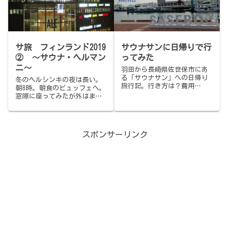
10:00/14:00-22:30、事前予
屋"（40人定員・1時間に1度
約制、2時間30分2,500円。〆
のロウリュサービス）と、も
は名門秋吉のやきとり。
ぐり込む秘密基地感の86℃"熱
の室"（セルフロウリュ可）の
2種、やや深めで広い15℃水風
サ旅 フィンランド2019
サウナサンに日帰りで行
呂、そして都会のど真ん中と
は思えない空の抜けの良い外
② 〜サウナ・ヘルマン
ってみた
気浴。サウナ飯は"ラーメンか
ニ〜
羽田から長崎県佐世保市にあ
と思うほど麺多め"のもつ鍋定
る「サウナサン」への日帰り
冬のヘルシンキの夜は長い。
食＋メガハイボールで。全体
旅行記。行き方は？費用
朝8時。朝食のビュッフェへ。
的にしっかり好印象の1軒でし
は？…
窓際に座ってみたが外はまだ
た。
暗い。今日は2件のサウナに行
く予定だ。1件目は「サウナヘ
ルマンニ」…
スポンサーリンク