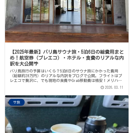
【2025年最新】バリ島サウナ旅・5泊6日の総費用まと
め！航空券（プレエコ）・ホテル・食費のリアルな内
訳を大公開🌴
バリ島旅行の予算はいくら？5泊6日のサウナ旅にかかった費用
（総額約28万円）のリアルな内訳をブログで公開。フライトはプ
レエコで贅沢に、でも現地の食費やGrab移動費は格安！メリハリ
をつけてバリ島を満喫する大人のコスパ旅の参考にどうぞ。
2026.03.11
サ旅