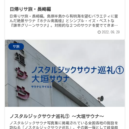
日帰りサ旅・長崎編
日帰りサ旅・長崎編。島原半島から有明海を望むバラエティに富
んだ絶景サウナ『ホテル南風楼』とシンプル・イズ・ベストな
『諫早グリーンサウナ』。対照的な２つのサウナを愛でてきまし
た。
2022.09.29
サ旅
ノスタルジックサウナ巡礼① 〜大垣サウナ〜
ノスタルジックサウナ写真集に掲載されている全国各地の施設を
訪ねる「ノスタルジックサウナ巡礼」。その第一弾として岐阜県