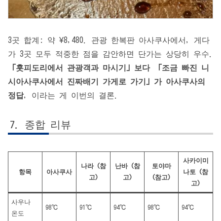
3곳 합계: 약 ¥8,480. 관광 한복판 아사쿠사에서, 게다
가 3곳 모두 적중한 점을 감안하면 단가는 상당히 우수.
「홋피도리에서 관광객과 마시기」보다 「조금 빠진 니
시아사쿠사에서 진짜배기 가게로 가기」가 아사쿠사의
정답
, 이라는 게 이번의 결론.
종합 리뷰
사카이미
나라 (참
난바 (참
토야마
항목
아사쿠사
나토 (참
고)
고)
(참고)
고)
사우나
98℃
91℃
94℃
98℃
94℃
온도