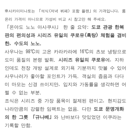
※사카이미나토는 「석식(저녁 뷔페) 포함 플랜」의 가격입니다. 룸
온리 가격이 아니므로 가성비 비교 시 참고만 해 주세요.
「온야도 노노 아사쿠사」 한 줄 요약:
도쿄 관광 한복
판의 편의성과 시리즈 유일의 쿠로유(흑탕) 체험을 겸비
한, 수도의 노노.
사우나는 98℃의 고온 카라카라에 16℃의 츠보 냉탕으로
도미 품질의 본령 발휘.
시리즈 유일의 쿠로유
에, 지하
인데도 천장 개방 설계로 외기욕 기분까지 맛볼 수 있어
사우나러가 좋아할 포인트가 가득. 객실의 좁음과 다다
미 마모는 신경 쓰이지만, 입지와 가동률을 생각하면 어
쩔 수 없는 부분.
조식은 시리즈 중 가장 품목이 절제된 편이고, 현지감도
나라만큼의 강렬한 임팩트는 없음. 다만
도쿄 문명개화
의 한 그릇 「규나베」
와 난바보다 맛있었던 이쿠라는
기록할 만함.