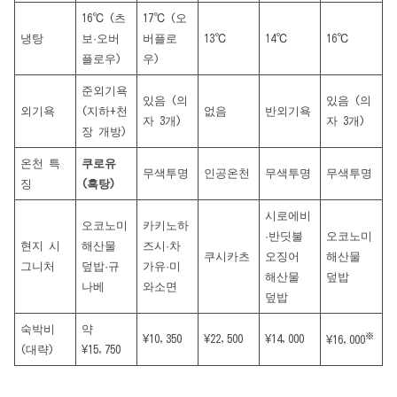
16℃ (츠
17℃ (오
냉탕
보·오버
버플로
13℃
14℃
16℃
플로우)
우)
준외기욕
있음 (의
있음 (의
외기욕
(지하+천
없음
반외기욕
자 3개)
자 3개)
장 개방)
온천 특
쿠로유
무색투명
인공온천
무색투명
무색투명
징
(흑탕)
시로에비
오코노미
카키노하
·반딧불
오코노미
현지 시
해산물
즈시·차
쿠시카츠
오징어
해산물
그니처
덮밥·규
가유·미
해산물
덮밥
나베
와소면
덮밥
숙박비
약
※
¥10,350
¥22,500
¥14,000
¥16,000
(대략)
¥15,750