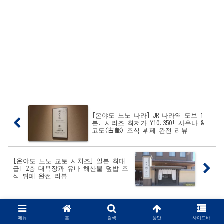
[온야도 노노 나라] JR 나라역 도보 1
분, 시리즈 최저가 ¥10,350! 사우나 &
고도(古都) 조식 뷔페 완전 리뷰
[온야도 노노 교토 시치조] 일본 최대
급! 2층 대욕장과 유바 해산물 덮밥 조
식 뷔페 완전 리뷰
메뉴
홈
검색
상단
사이드바