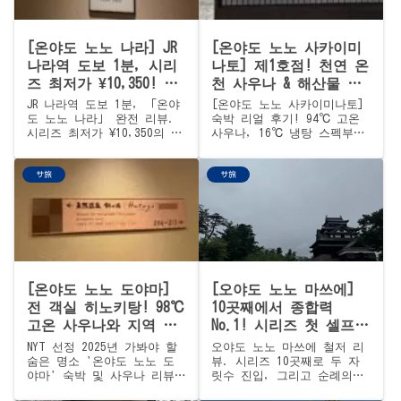
¥13,950.
[온야도 노노 나라] JR
[온야도 노노 사카이미
나라역 도보 1분, 시리
나토] 제1호점! 천연 온
즈 최저가 ¥10,350! 사
천 사우나 & 해산물 조
우나 & 고도(古都) 조식
식 뷔페 리얼 후기
JR 나라역 도보 1분, 「온야
[온야도 노노 사카이미나토]
뷔페 완전 리뷰
도 노노 나라」 완전 리뷰.
숙박 리얼 후기! 94℃ 고온
시리즈 최저가 ¥10,350의 가
사우나, 16℃ 냉탕 스펙부터
성비, 고온 사우나 92℃ &
연어알 무한리필 조식 뷔페,
시원한 냉탕, 야나키 소바
외국인 타투 규정까지 철저하
サ旅
サ旅
무료 야식, 고도(古都) 분위
게 분석합니다. 돗토리 요나
기의 조식 뷔페까지. 도미인
고 여행 시 추천하는 가성비
시리즈 4번째 도전기를 사진
최고의 천연 온천 호텔.
과 함께 소개합니다.
[온야도 노노 도야마]
[오야도 노노 마쓰에]
전 객실 히노키탕! 98℃
10곳째에서 종합력
고온 사우나와 지역 해
No.1! 시리즈 첫 셀프
산물 덮밥 만끽 (NYT 선
로일리 × 국보・마쓰에
NYT 선정 2025년 가봐야 할
오야도 노노 마쓰에 철저 리
정 도시)
성 뷰 × 단단노유 철저
숨은 명소 '온야도 노노 도
뷰. 시리즈 10곳째로 두 자
야마' 숙박 및 사우나 리뷰!
릿수 진입, 그리고 순례의
리뷰
전 객실 전용 히노키탕, 98
잠정 종합 No.1. 시리즈 첫