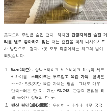
홋피도리 주변은 술집 천지. 하지만
관광지화된 술집 거
리를 별로 좋아하지 않는
저는 혼잡을 피해 니시아사쿠
사 방면으로. 결과, 3곳 모두 적중이라는 최고의 밤이
되었습니다.
Wazn(와즌):
함박스테이크 & 스테이크 150g씩 세트
+ 하이볼.
스테이크는 부드럽고 육즙 가득
. 함박은
소스가 맛있지만 육즙 자체는 평범. 그래도 매우
만족스러운 한 끼. 계산 ¥3,240. 관광객 혼잡을 피
해 들어간 정답의 한 곳.
텐신 란만(点心爛漫):
우연히 지나가다 너무 궁금