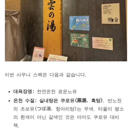
이번 사우나 스펙은 다음과 같습니다.
대욕장명:
천연온천 료운노유
온천 수질:
실내탕은 쿠로유(黒湯, 흑탕)
. 반노천
의 츠보유(つぼ湯, 항아리탕)는 무색. 타올이 평소
의 흰색이 아닌 갈색인 것은 아마도 쿠로유 대비
책.