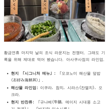
황금연휴 마지막 날의 조식 라운지는 전쟁터. 그래도 기
록을 위해 제대로 먹어 봤습니다. 아사쿠사점의 라인업.
현지 「시그니처 메뉴」:
「오코노미 해산물 덮밥
(お好み海鮮丼)」.
해산물 라인업:
이쿠라, 참치, 시라스(잔멸치), 오
크라.
현지 반찬류:
「규나베(牛鍋, 메이지 시대풍 소고
기 전골)」, 「바지락 미소시루」.