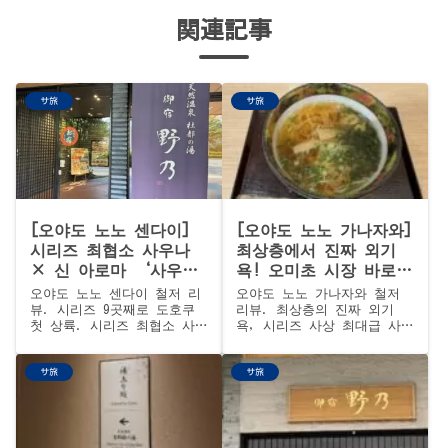
関連記事
サ旅
サ旅
[오야도 노노 센다이]
[오야도 노노 가나자와]
시리즈 최협소 사우나
최상층에서 진짜 외기
× 신 아로마 ‘사우나
욕! 오미초 시장 바로
쿠아’ × 도미니스타
옆, 가가노호센을 철저
오야도 노노 센다이 철저 리
오야도 노노 가나자와 철저
라운지 첫 체험! 모리토
리뷰
뷰. 시리즈 9곳째로 도호쿠
리뷰. 최상층의 진짜 외기
첫 상륙. 시리즈 최협소 사
욕, 시리즈 사상 최대급 사
노유 철저 리뷰
우나(정원 6명), 첫 아로마
우나실(3단・20명 이상), 부
'사우나 쿠아', 도미니스타
리・다코・가가 보차의 가가
サ旅
サ旅
라운지 첫 체험(생맥주・하이
백만석 조식, ¥11,700이라는
볼・와인 무제한, 음식 반입
양심 요금. 오미초 시장 바
가능). 냉제 시로이시 우멘,
로 옆, 가가의 사우나 천국.
¥110 생굴, 센다이 인기 이
자카야 조우쓰가히까지.