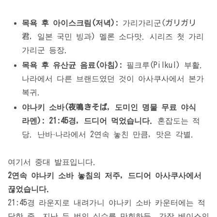
목욕 후 아이스크림(저녁):
가리가리군(ガリガリ
君, 일본 국민 빙과) 멜론 소다맛. 시리즈 첫 가리
가리군 등장.
목욕 후 유산균 음료(아침):
필크루(Pilkul) 부활.
나라에서 다른 브랜드였던 것이 아사쿠사에서 본가
복귀.
야나키 소바(夜鳴きそば, 도미인 명물 무료 야식
라멘):
21:45경, 드디어 먹었습니다.
혼잡도는 적
당. 난바·나라에서 2연속 놓친 만큼, 맛은 각별.
여기서 중대 발표입니다.
2연속 야나키 소바 놓침의 저주, 드디어 아사쿠사에서
끊었습니다.
21:45경 라운지로 내려가니 야나키 소바 카운터에는 적
당한 줄. 지난 두 번의 실수를 만회하듯, 간장 베이스의