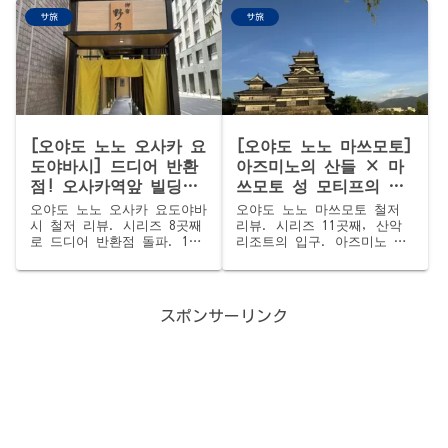
도 고온 사우나 및 14도 냉
셀프 로일리, 첫 아로마 '클
サ旅
サ旅
탕의 객관적 데이터부터 해산
린 스카이', 우타세유&레인
물 덮밥 조식 뷔페, 타투(문
샤워 부착 냉수탕, 국보・마
신) 규정까지 철저하게 분석
쓰에 성을 바라보는 외기욕.
합니다. 완벽한 도야마 사우
와리고 소바, 시지미 국물,
나 여행을 계획해 보세요!
야마이치의 현지 맛까지.
¥12,600.
[오야도 노노 오사카 요
[오야도 노노 마쓰모토]
도야바시] 드디어 반환
아즈미노의 산들 × 마
점! 오사카역앞 빌딩에
쓰모토 성 모티프의 창
서 낮술 술집 순례, 하
× 신슈 알프스 규나베!
오야도 노노 오사카 요도야바
오야도 노노 마쓰모토 철저
나나미노유 철저 리뷰
아즈미노유 철저 리뷰
시 철저 리뷰. 시리즈 8곳째
리뷰. 시리즈 11곳째, 산악
로 드디어 반환점 돌파. 1층
리조트의 입구. 아즈미노 산
로손의 폭력적 편리함, 95℃
들 절경 외기욕, 셀프 로일
허벌 클리어 사우나, 오사카
리 2건째(5분에 1회로 완
역앞 빌딩 낮술 순례에서 만
화), 마쓰모토 성 모티프의
난 감동적인 닭간 사시미.
「뎃포자마」 창, 그리고 우
スポンサーリンク
¥13,850의 컴팩트한 간사이
승은 신슈 알프스 규나베.
거점.
시리즈 첫 「해산물덮밥 없
음」 조식도 사건. ¥13,950.