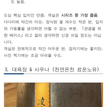
도 높음.
도심 핵심 입지인 만큼, 객실은
시리즈 중 가장 좁음
.
다다미에 약간의 마모, 장식된 꽃 개수도 적은 편. 입지
와 가동률을 생각하면 어쩔 수 없는 부분. 「관광을 위
한 베이스」라고 잘라 생각하면 신경 쓰일 정도는 아닙
니다.
객실은 전체적으로 약간 어두운 편. 잠자기에는 좋지만,
사진 찍기에는 조금 아쉬울 수도.
대욕장 & 사우나 (천연온천 료운노유)