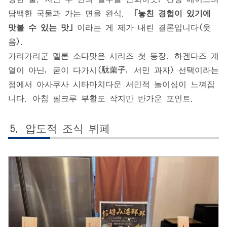
담백한 국물과 가는 면을 완식.
「놓친 경험이 있기에
맛볼 수 있는 맛」
이라는 게 제가 내린 결론입니다(웃
음).
가리가리군 멜론 소다맛은 시리즈 첫 등장. 하겐다즈 계
열이 아닌, 굳이 다가시(駄菓子, 서민 과자) 선택이라는
점에서 아사쿠사 시타마치다운 서민적 놀이심이 느껴집
니다. 아침 필크루 부활도 작지만 반가운 포인트.
압도적 조식 뷔페