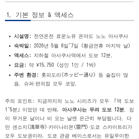
기본 정보 & 액세스
시설명:
천연온천 료운노유 온야도 노노 아사쿠사
숙박일:
2026년 5월 6일~7일 (황금연휴 마지막 날)
액세스:
지하철 아사쿠사역에서 도보 12분.
요금:
약 ¥15,750 (성인 1인 / 1박)
주변 환경:
홋피도리(ホッピー通り) 등 술집이 많
음. 슈퍼·편의점 모두 코앞.
주의 포인트: 지금까지의 노노 시리즈가 모두 「역 도보
1~5분」이었던 데 반해,
아사쿠사는 무려 도보 12분
. 짐
이 무거운 날이나 비 오는 날엔 은근히 부담됩니다. 다
만 센소지(浅草寺)·카미나리몬(雷門)·도쿄 스카이트리가
모두 도보권이라, 도쿄 관광 베이스로서는 유일무이한