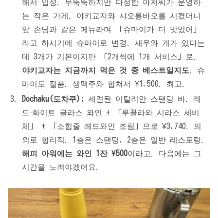
해서 입성. 무뚝뚝하지만 다정한 아저씨가 운영하
는 작은 가게. 야키교자와 샤오롱바오를 시켰더니
앞 손님과 같은 메뉴라며 「슈마이가 더 맛있어」
라고 하시기에 슈마이로 변경. 새우와 게가 있다는
데 3개가 기본이지만 「2개씩에 1개 서비스」로.
야키교자는 지금까지 먹은 것 중 베스트일지도
. 슈
마이도 절품. 생맥주와 합쳐서 ¥1,500. 최고.
Dochaku(도차쿠):
세련된 이탈리안 스탠딩 바. 레
드·화이트 글라스 와인 + 「루꼴라와 시라스 세비
체」 + 「소힘줄 레드와인 조림」으로 ¥3,740. 의
외로 합리적. 1층은 스탠딩, 2층은 일반 레스토랑.
해피 아워에는 와인 1잔 ¥500
이라고. 다음에는 그
시간을 노려야겠어요.