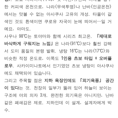
한 커피색 온천으로, 나라(무색투명)나 난바(인공온천)
에서는 맛볼 수 없는 아사쿠사 고유의 개성. 타올이 갈
색인 것도 흰색이면 쿠로유 자국이 눈에 띄어서…일 거
예요, 아마도.
사우나 98℃는 토야마와 함께 시리즈 최고온.
「제대로
바삭하게 구워지는 느낌」
은 나라(91℃)보다 훨씬 강해
서 도미 품질의 본령 발휘. 냉탕 16℃는 나라(17℃)와
비슷한 적정 온도로, 이쪽도
1인용 츠보 타입 + 오버플
로우
. 사카이미나토에서 인기였던 츠보 냉탕이 아사쿠사
에도 채택되어 있습니다.
그리고 주목할 점은
지하 욕장인데도 「외기욕풍」 공간
이 있다
는 것. 천장의 일부가 뚫려 있어 하늘이 보이는
구조에 야외 의자 3개. 완전한 외기욕은 아니지만, 난바
같은 폐쇄감은 제로. 지하인데 이 설계, 설계자에게 박
수.