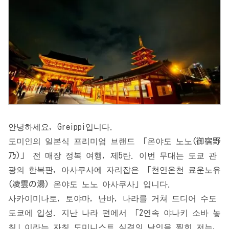
안녕하세요, Greippi입니다.
도미인의 일본식 프리미엄 브랜드 「온야도 노노(御宿野
乃)」 전 매장 정복 여행, 제5탄. 이번 무대는 도쿄 관
광의 한복판, 아사쿠사에 자리잡은 「천연온천 료운노유
(凌雲の湯) 온야도 노노 아사쿠사」입니다.
사카이미나토, 토야마, 난바, 나라를 거쳐 드디어 수도
도쿄에 입성. 지난 나라 편에서 「2연속 야나키 소바 놓
침」이라는 자칭 도미니스트 실격의 낙인을 찍힌 저는,