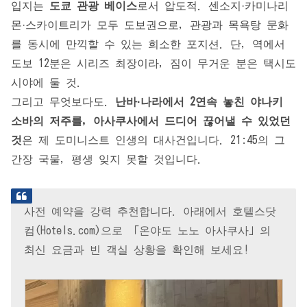
입지는
도쿄 관광 베이스
로서 압도적. 센소지·카미나리
몬·스카이트리가 모두 도보권으로, 관광과 목욕탕 문화
를 동시에 만끽할 수 있는 희소한 포지션. 단, 역에서
도보 12분은 시리즈 최장이라, 짐이 무거운 분은 택시도
시야에 둘 것.
그리고 무엇보다도.
난바·나라에서 2연속 놓친 야나키
소바의 저주를, 아사쿠사에서 드디어 끊어낼 수 있었던
것
은 제 도미니스트 인생의 대사건입니다. 21:45의 그
간장 국물, 평생 잊지 못할 것입니다.
사전 예약을 강력 추천합니다. 아래에서 호텔스닷
컴(Hotels.com)으로 「온야도 노노 아사쿠사」의
최신 요금과 빈 객실 상황을 확인해 보세요!