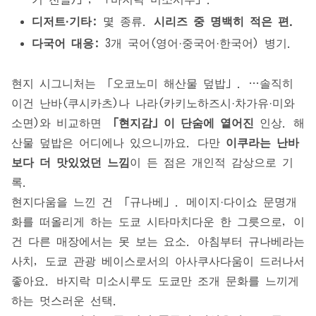
디저트·기타:
몇 종류.
시리즈 중 명백히 적은 편.
다국어 대응:
3개 국어(영어·중국어·한국어) 병기.
현지 시그니처는 「오코노미 해산물 덮밥」. …솔직히
이건 난바(쿠시카츠)나 나라(카키노하즈시·차가유·미와
소면)와 비교하면
「현지감」이 단숨에 옅어진
인상. 해
산물 덮밥은 어디에나 있으니까요. 다만
이쿠라는 난바
보다 더 맛있었던 느낌
이 든 점은 개인적 감상으로 기
록.
현지다움을 느낀 건 「규나베」. 메이지·다이쇼 문명개
화를 떠올리게 하는 도쿄 시타마치다운 한 그릇으로, 이
건 다른 매장에서는 못 보는 요소. 아침부터 규나베라는
사치, 도쿄 관광 베이스로서의 아사쿠사다움이 드러나서
좋아요. 바지락 미소시루도 도쿄만 조개 문화를 느끼게
하는 멋스러운 선택.