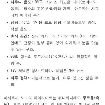
사우나 온도:
98℃. 시리즈 최고온 타이(토야마와
동률). 평소의 고온 카라카라 계열. 아로마는 시그
니처 에너지 부케.
냉탕:
16℃.
1인용 츠보 냉탕
+ 오버플로우 방식.
적정 온도.
휴식 공간:
실내 의자 1개 / 야외 의자 3개. 지하
인데도 천장이 일부 뚫려 있어 외기욕 기분을 맛볼
수 있는 구조.
BGM:
평소의 토쿠사시(とくさし) 씨. 안정적인 힐
링 톤.
TV:
저녁은 형사 드라마, 아침은 NHK 뉴스.
타투 정책:
기본적으로 불가. 타투 있으신 분은 주
의.
아사쿠사 노노의 하이라이트는 뭐니뭐니해도
쿠로유(흑
탕)
. 도쿄 시타마치(下町, 옛 서민가)만의 미네랄 풍부